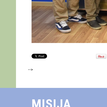
-->
MISIJA