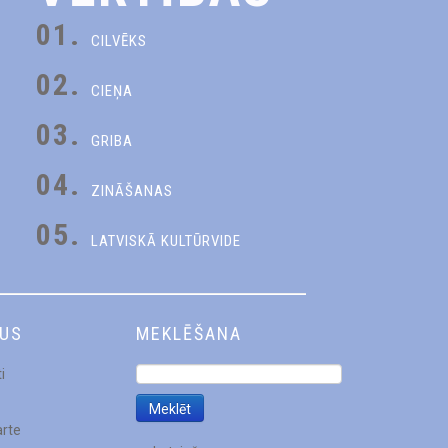
01.
CILVĒKS
02.
CIEŅA
03.
GRIBA
04.
ZINĀŠANAS
05.
LATVISKĀ KULTŪRVIDE
DUS
MEKLĒŠANA
i
arte