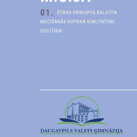
01.
ĒTIKAS PRINCIPOS BALSTĪTA
MĀCĪŠANĀS KOPIENA KVALITATĪVAI
IZGLĪTĪBAI