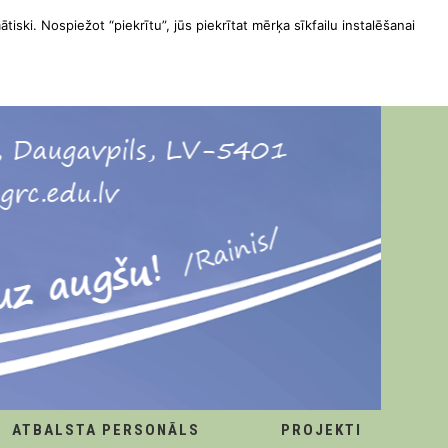
ātiski. Nospiežot “piekrītu”, jūs piekrītat mērķa sīkfailu instalēšanai
ATBALSTA PERSONĀLS
PROJEKTI