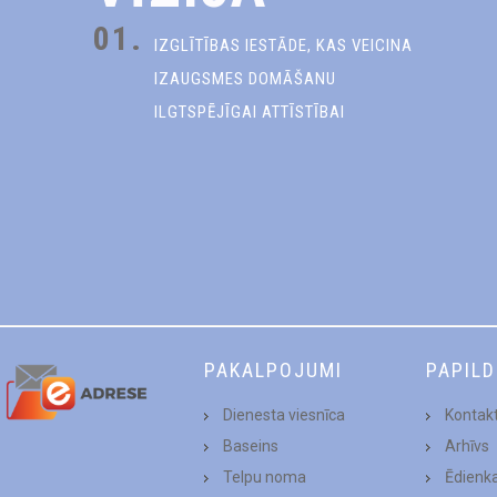
01.
IZGLĪTĪBAS IESTĀDE, KAS VEICINA
IZAUGSMES DOMĀŠANU
ILGTSPĒJĪGAI ATTĪSTĪBAI
PAKALPOJUMI
PAPIL
Dienesta viesnīca
Kontakt
Baseins
Arhīvs
Telpu noma
Ēdienk