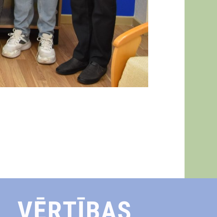
VĒRTĪBAS