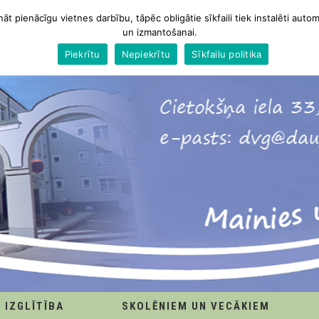
nāt pienācīgu vietnes darbību, tāpēc obligātie sīkfaili tiek instalēti autom
un izmantošanai.
Piekrītu
Nepiekrītu
Sīkfailu politika
IZGLĪTĪBA
SKOLĒNIEM UN VECĀKIEM