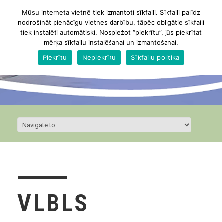
Mūsu interneta vietnē tiek izmantoti sīkfaili. Sīkfaili palīdz
nodrošināt pienācīgu vietnes darbību, tāpēc obligātie sīkfaili
tiek instalēti automātiski. Nospiežot “piekrītu”, jūs piekrītat
mērķa sīkfailu instalēšanai un izmantošanai.
Piekrītu
Nepiekrītu
Sīkfailu politika
VLBLS