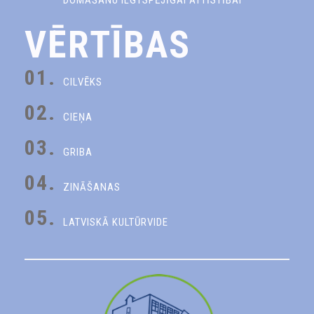
VĒRTĪBAS
01.
CILVĒKS
02.
CIEŅA
03.
GRIBA
04.
ZINĀŠANAS
05.
LATVISKĀ KULTŪRVIDE