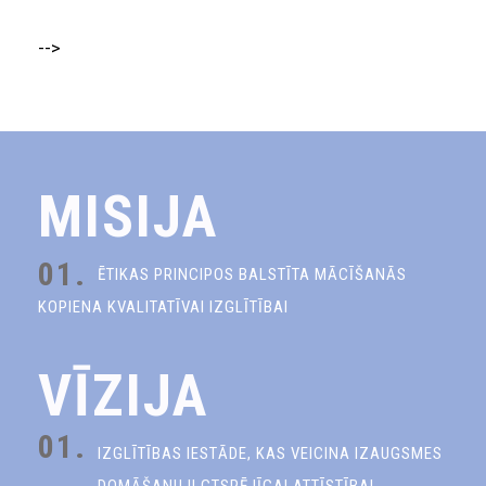
-->
MISIJA
01.
ĒTIKAS PRINCIPOS BALSTĪTA MĀCĪŠANĀS
KOPIENA KVALITATĪVAI IZGLĪTĪBAI
VĪZIJA
01.
IZGLĪTĪBAS IESTĀDE, KAS VEICINA IZAUGSMES
DOMĀŠANU ILGTSPĒJĪGAI ATTĪSTĪBAI