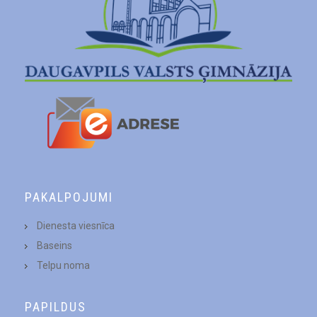
PAKALPOJUMI
Dienesta viesnīca
Baseins
Telpu noma
PAPILDUS