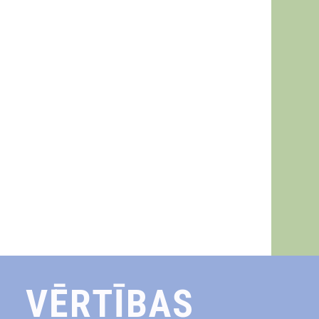
VĒRTĪBAS