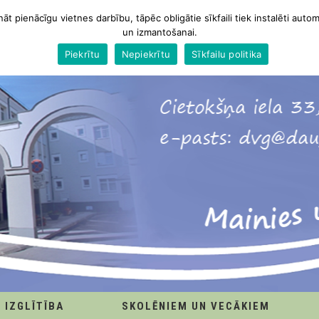
nāt pienācīgu vietnes darbību, tāpēc obligātie sīkfaili tiek instalēti autom
un izmantošanai.
Piekrītu
Nepiekrītu
Sīkfailu politika
IZGLĪTĪBA
SKOLĒNIEM UN VECĀKIEM