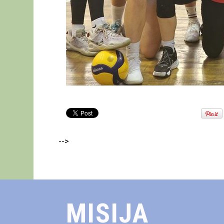
-->
MISIJA