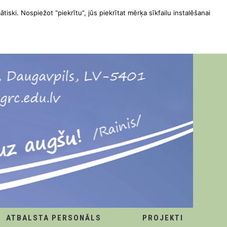
ātiski. Nospiežot “piekrītu”, jūs piekrītat mērķa sīkfailu instalēšanai
ATBALSTA PERSONĀLS
PROJEKTI