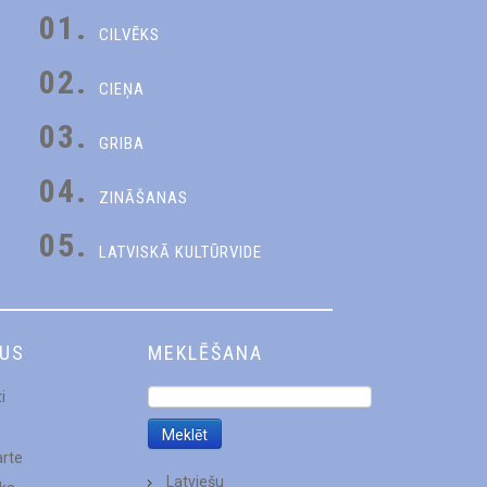
01.
CILVĒKS
02.
CIEŅA
03.
GRIBA
04.
ZINĀŠANAS
05.
LATVISKĀ KULTŪRVIDE
DUS
MEKLĒŠANA
i
arte
Latviešu