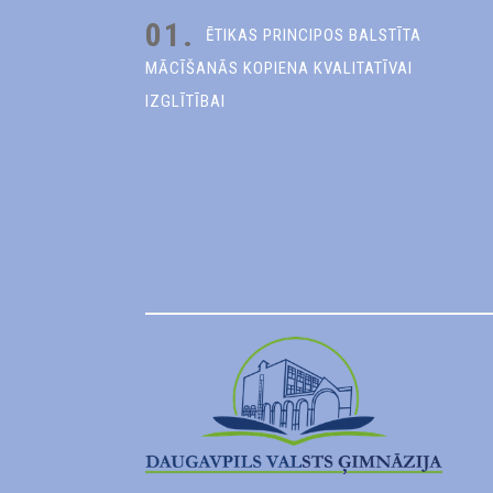
01.
ĒTIKAS PRINCIPOS BALSTĪTA
MĀCĪŠANĀS KOPIENA KVALITATĪVAI
IZGLĪTĪBAI