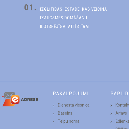
01.
IZGLĪTĪBAS IESTĀDE, KAS VEICINA
IZAUGSMES DOMĀŠANU
ILGTSPĒJĪGAI ATTĪSTĪBAI
PAKALPOJUMI
PAPIL
Dienesta viesnīca
Kontakt
Baseins
Arhīvs
Telpu noma
Ēdienk