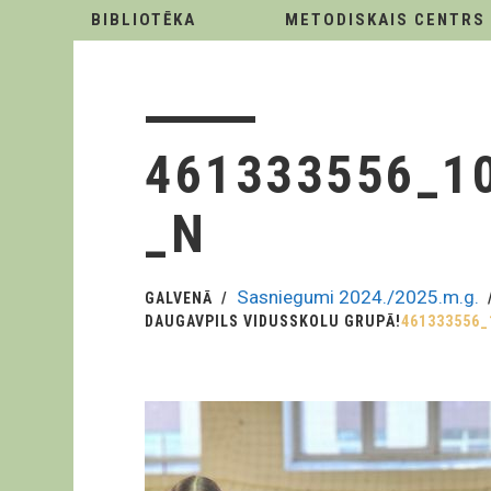
BIBLIOTĒKA
METODISKAIS CENTRS
461333556_1
_N
Sasniegumi 2024./2025.m.g.
GALVENĀ
DAUGAVPILS VIDUSSKOLU GRUPĀ!
461333556_