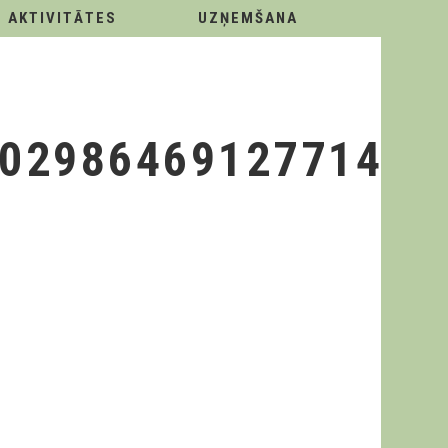
AKTIVITĀTES
UZŅEMŠANA
20298646912771413