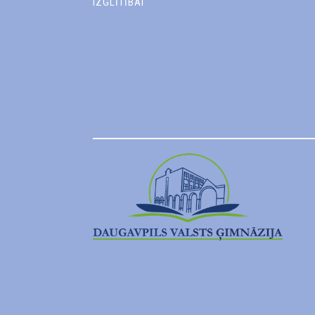
IZGLĪTĪBAI