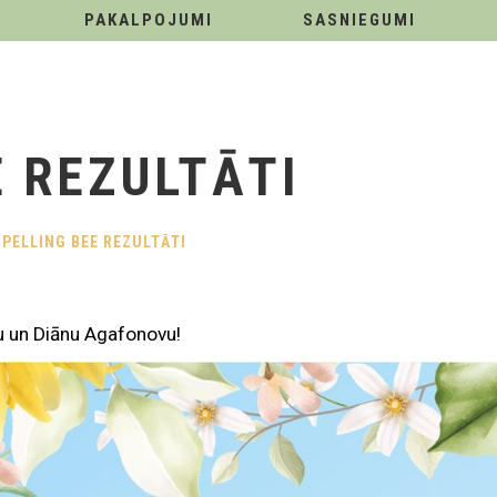
PAKALPOJUMI
SASNIEGUMI
E REZULTĀTI
SPELLING BEE REZULTĀTI
u un Diānu Agafonovu!