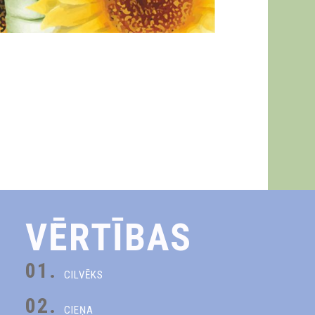
VĒRTĪBAS
01.
CILVĒKS
02.
CIEŅA