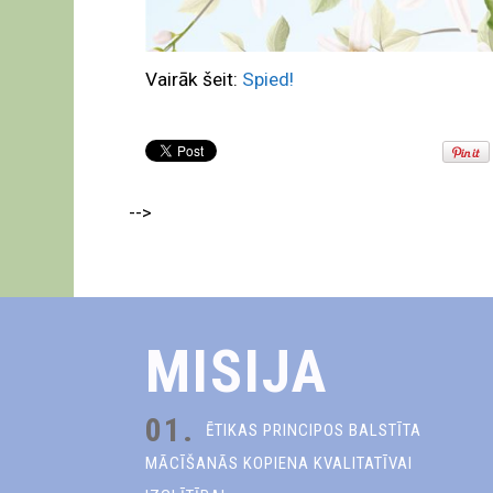
Vairāk šeit:
Spied!
-->
MISIJA
01.
ĒTIKAS PRINCIPOS BALSTĪTA
MĀCĪŠANĀS KOPIENA KVALITATĪVAI