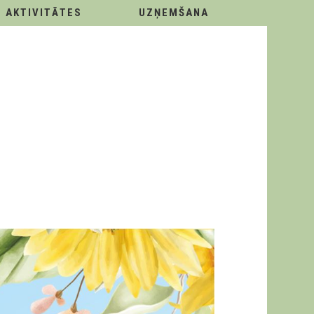
AKTIVITĀTES
UZŅEMŠANA