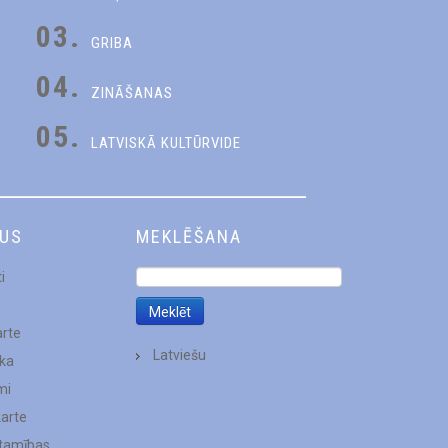
03.
GRIBA
04.
ZINĀŠANAS
05.
LATVISKĀ KULTŪRVIDE
DUS
MEKLĒŠANA
i
arte
Latviešu
ēka
mi
karte
stamības