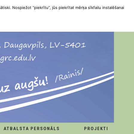
ātiski. Nospiežot “piekrītu”, jūs piekrītat mērķa sīkfailu instalēšanai
ATBALSTA PERSONĀLS
PROJEKTI