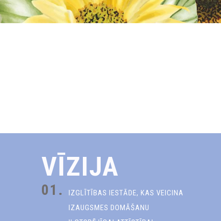
VĪZIJA
01.
IZGLĪTĪBAS IESTĀDE, KAS VEICINA
IZAUGSMES DOMĀŠANU