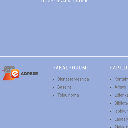
ILGTSPĒJĪGAI ATTĪSTĪBAI
PAKALPOJUMI
PAPIL
Dienesta viesnīca
Kontakt
Baseins
Arhīvs
Telpu noma
Ēdienk
Bibliot
Iepirku
Lapas 
Piekļū