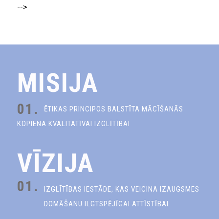
-->
MISIJA
01.
ĒTIKAS PRINCIPOS BALSTĪTA MĀCĪŠANĀS
KOPIENA KVALITATĪVAI IZGLĪTĪBAI
VĪZIJA
01.
IZGLĪTĪBAS IESTĀDE, KAS VEICINA IZAUGSMES
DOMĀŠANU ILGTSPĒJĪGAI ATTĪSTĪBAI