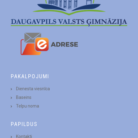
PAKALPOJUMI
Dienesta viesnīca
Baseins
Telpu noma
PAPILDUS
Kontakti