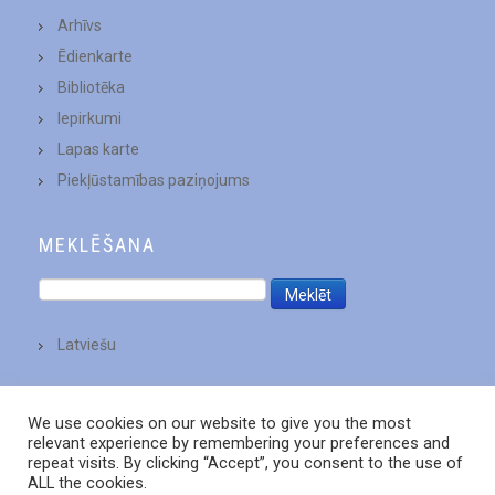
Arhīvs
Ēdienkarte
Bibliotēka
Iepirkumi
Lapas karte
Piekļūstamības paziņojums
MEKLĒŠANA
Latviešu
We use cookies on our website to give you the most
relevant experience by remembering your preferences and
repeat visits. By clicking “Accept”, you consent to the use of
ALL the cookies.