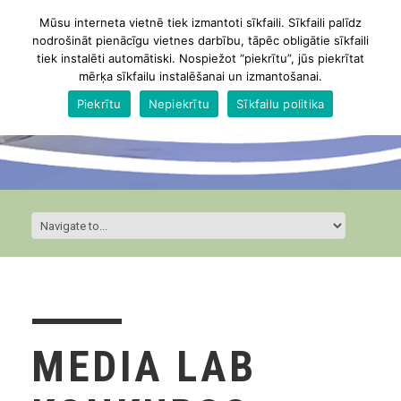
Mūsu interneta vietnē tiek izmantoti sīkfaili. Sīkfaili palīdz
nodrošināt pienācīgu vietnes darbību, tāpēc obligātie sīkfaili
tiek instalēti automātiski. Nospiežot “piekrītu”, jūs piekrītat
mērķa sīkfailu instalēšanai un izmantošanai.
Piekrītu
Nepiekrītu
Sīkfailu politika
MEDIA LAB