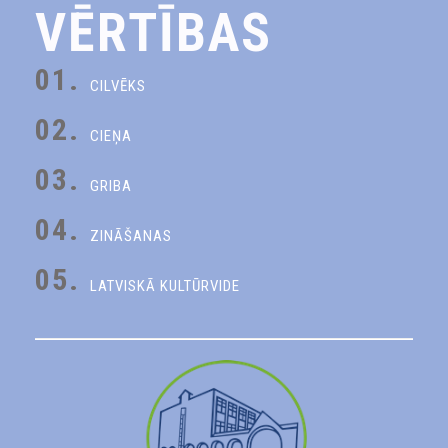
VĒRTĪBAS
01.
CILVĒKS
02.
CIEŅA
03.
GRIBA
04.
ZINĀŠANAS
05.
LATVISKĀ KULTŪRVIDE