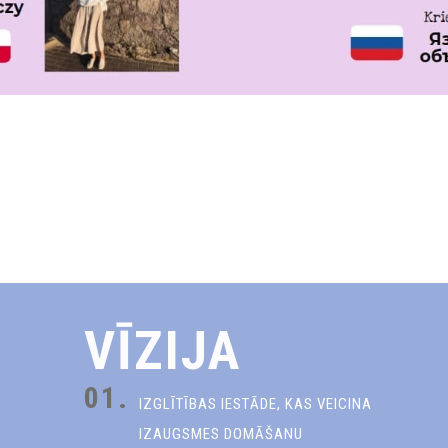
VĪZIJA
01.
IZGLĪTĪBAS IESTĀDE, KAS VEICINA
IZAUGSMES DOMĀŠANU