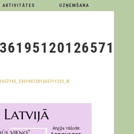
AKTIVITĀTES
UZŅEMŠANA
53619512012657113
1657145_5361951201265711333_N