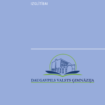
IZGLĪTĪBAI