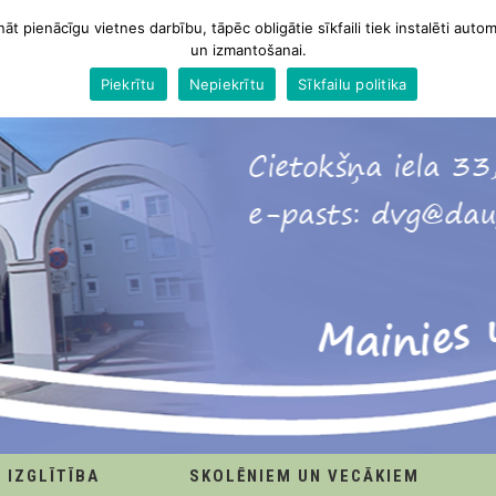
nāt pienācīgu vietnes darbību, tāpēc obligātie sīkfaili tiek instalēti autom
un izmantošanai.
Piekrītu
Nepiekrītu
Sīkfailu politika
IZGLĪTĪBA
SKOLĒNIEM UN VECĀKIEM