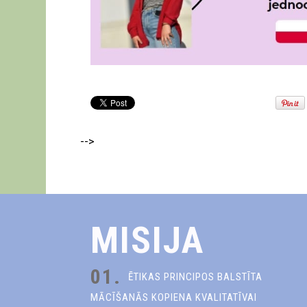
-->
MISIJA
01.
ĒTIKAS PRINCIPOS BALSTĪTA
MĀCĪŠANĀS KOPIENA KVALITATĪVAI