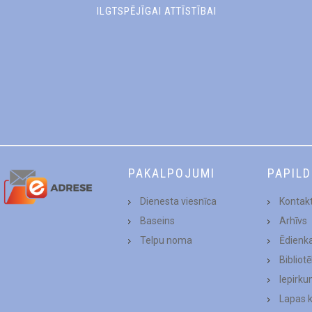
ILGTSPĒJĪGAI ATTĪSTĪBAI
PAKALPOJUMI
PAPIL
Dienesta viesnīca
Kontakt
Baseins
Arhīvs
Telpu noma
Ēdienk
Bibliot
Iepirku
Lapas 