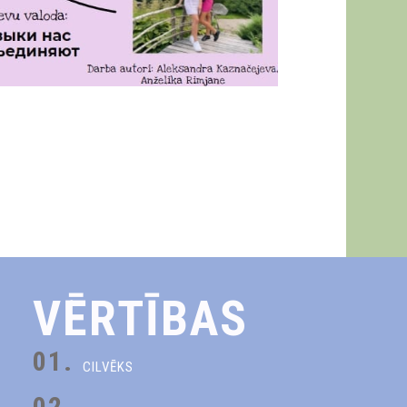
VĒRTĪBAS
01.
CILVĒKS
02.