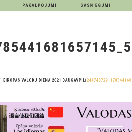
PAKALPOJUMI
SASNIEGUMI
785441681657145_
EIROPAS VALODU DIENA 2021 DAUGAVPILĪ
244748729_178544168