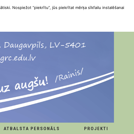
ātiski. Nospiežot “piekrītu”, jūs piekrītat mērķa sīkfailu instalēšanai
ATBALSTA PERSONĀLS
PROJEKTI