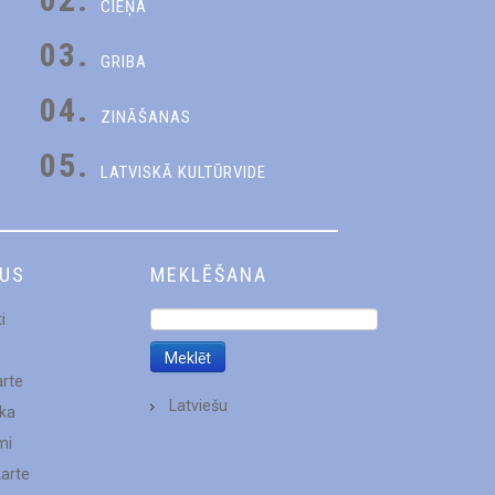
CIEŅA
03.
GRIBA
04.
ZINĀŠANAS
05.
LATVISKĀ KULTŪRVIDE
DUS
MEKLĒŠANA
i
arte
Latviešu
ēka
mi
karte