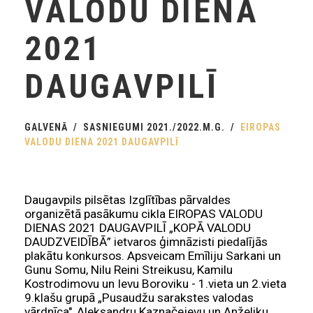
VALODU DIENA
2021
DAUGAVPILĪ
GALVENĀ
SASNIEGUMI 2021./2022.M.G.
EIROPAS
VALODU DIENA 2021 DAUGAVPILĪ
Daugavpils pilsētas Izglītības pārvaldes
organizētā pasākumu cikla EIROPAS VALODU
DIENAS 2021 DAUGAVPILĪ „KOPĀ VALODU
DAUDZVEIDĪBĀ” ietvaros ģimnāzisti piedalījās
plakātu konkursos. Apsveicam Emīliju Sarkani un
Gunu Somu, Nilu Reini Streikusu, Kamilu
Kostrodimovu un Ievu Boroviku - 1.vieta un 2.vieta
9.klašu grupā „Pusaudžu sarakstes valodas
vārdnīca", Aleksandru Kaznačejevu un Anželiku