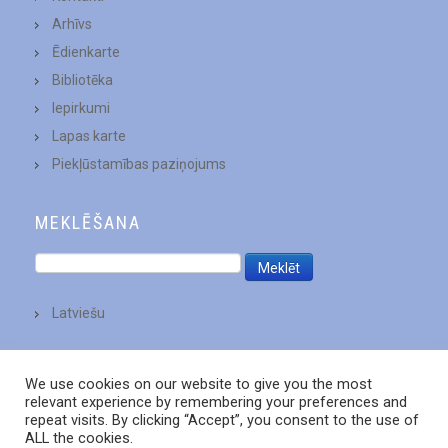
Arhīvs
Ēdienkarte
Bibliotēka
Iepirkumi
Lapas karte
Piekļūstamības paziņojums
MEKLĒŠANA
Latviešu
We use cookies on our website to give you the most
relevant experience by remembering your preferences and
repeat visits. By clicking “Accept”, you consent to the use of
ALL the cookies.