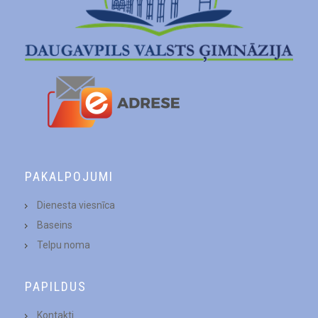
PAKALPOJUMI
Dienesta viesnīca
Baseins
Telpu noma
PAPILDUS
Kontakti