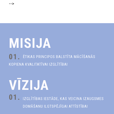
-->
MISIJA
01.
ĒTIKAS PRINCIPOS BALSTĪTA MĀCĪŠANĀS
KOPIENA KVALITATĪVAI IZGLĪTĪBAI
VĪZIJA
01.
IZGLĪTĪBAS IESTĀDE, KAS VEICINA IZAUGSMES
DOMĀŠANU ILGTSPĒJĪGAI ATTĪSTĪBAI