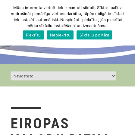
Mūsu interneta vietnē tiek izmantoti sīkfaili. Sīkfaili palīdz
nodrošināt pienācīgu vietnes darbību, tāpēc obligātie sīkfaili
tiek instalēti automātiski. Nospiežot “piekrītu”, jūs piekrītat
mērķa sīkfailu instalēšanai un izmantošanai.
Piekrītu
Nepiekrītu
Sīkfailu politika
EIROPAS