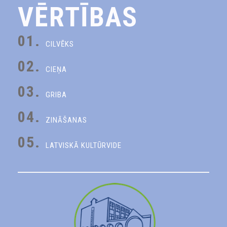
VĒRTĪBAS
01.
CILVĒKS
02.
CIEŅA
03.
GRIBA
04.
ZINĀŠANAS
05.
LATVISKĀ KULTŪRVIDE