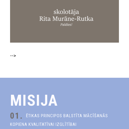
-->
MISIJA
01.
ĒTIKAS PRINCIPOS BALSTĪTA MĀCĪŠANĀS
KOPIENA KVALITATĪVAI IZGLĪTĪBAI