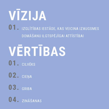
VĪZIJA
01.
IZGLĪTĪBAS IESTĀDE, KAS VEICINA IZAUGSMES
DOMĀŠANU ILGTSPĒJĪGAI ATTĪSTĪBAI
VĒRTĪBAS
01.
CILVĒKS
02.
CIEŅA
03.
GRIBA
04.
ZINĀŠANAS