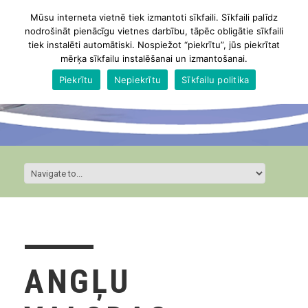
Mūsu interneta vietnē tiek izmantoti sīkfaili. Sīkfaili palīdz
nodrošināt pienācīgu vietnes darbību, tāpēc obligātie sīkfaili
tiek instalēti automātiski. Nospiežot “piekrītu”, jūs piekrītat
mērķa sīkfailu instalēšanai un izmantošanai.
Piekrītu
Nepiekrītu
Sīkfailu politika
ANGĻU