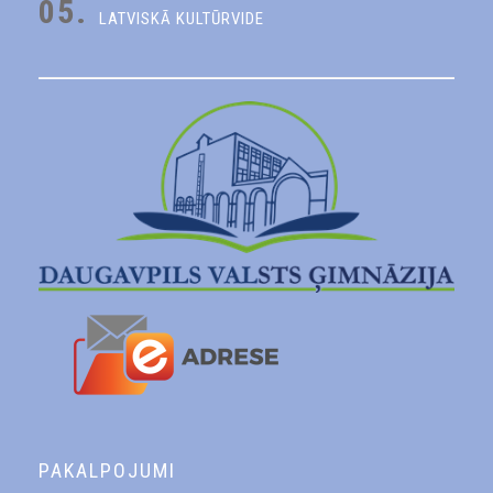
05.
LATVISKĀ KULTŪRVIDE
PAKALPOJUMI