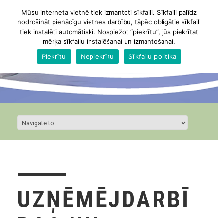
Mūsu interneta vietnē tiek izmantoti sīkfaili. Sīkfaili palīdz
nodrošināt pienācīgu vietnes darbību, tāpēc obligātie sīkfaili
tiek instalēti automātiski. Nospiežot “piekrītu”, jūs piekrītat
mērķa sīkfailu instalēšanai un izmantošanai.
Piekrītu
Nepiekrītu
Sīkfailu politika
UZŅĒMĒJDARBĪ