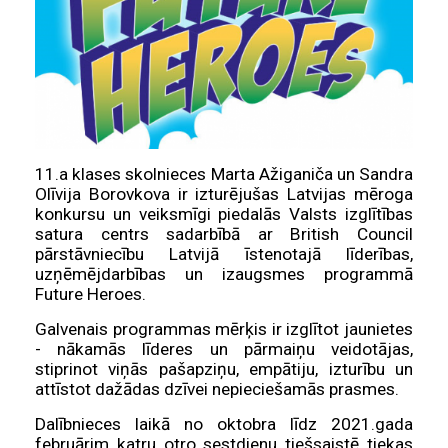
11.a klases skolnieces Marta Ažiganiča un Sandra
Olīvija Borovkova ir izturējušas Latvijas mēroga
konkursu un veiksmīgi piedalās Valsts izglītības
satura centrs sadarbībā ar British Council
pārstāvniecību Latvijā īstenotajā līderības,
uzņēmējdarbības un izaugsmes programmā
Future Heroes.
Galvenais programmas mērķis ir izglītot jaunietes
- nākamās līderes un pārmaiņu veidotājas,
stiprinot viņās pašapziņu, empātiju, izturību un
attīstot dažādas dzīvei nepieciešamās prasmes.
Dalībnieces laikā no oktobra līdz 2021.gada
februārim katru otro sestdienu tiešsaistē tiekas