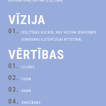
KOPIENA KVALITATĪVAI IZGLĪTĪBAI
VĪZIJA
01.
IZGLĪTĪBAS IESTĀDE, KAS VEICINA IZAUGSMES
DOMĀŠANU ILGTSPĒJĪGAI ATTĪSTĪBAI
VĒRTĪBAS
01.
CILVĒKS
02.
CIEŅA
03.
GRIBA
04.
ZINĀŠANAS