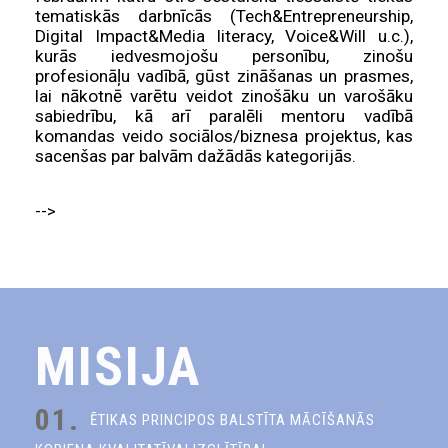
tematiskās darbnīcās (Tech&Entrepreneurship,
Digital Impact&Media literacy, Voice&Will u.c.),
kurās iedvesmojošu personību, zinošu
profesionāļu vadībā, gūst zināšanas un prasmes,
lai nākotnē varētu veidot zinošāku un varošāku
sabiedrību, kā arī paralēli mentoru vadībā
komandas veido sociālos/biznesa projektus, kas
sacenšas par balvām dažādās kategorijās.
-->
MISIJA
01.
ĒTIKAS PRINCIPOS BALSTĪTA MĀCĪŠANĀS