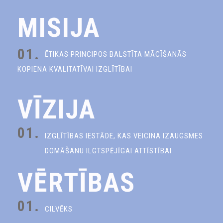
MISIJA
01.
ĒTIKAS PRINCIPOS BALSTĪTA MĀCĪŠANĀS
KOPIENA KVALITATĪVAI IZGLĪTĪBAI
VĪZIJA
01.
IZGLĪTĪBAS IESTĀDE, KAS VEICINA IZAUGSMES
DOMĀŠANU ILGTSPĒJĪGAI ATTĪSTĪBAI
VĒRTĪBAS
01.
CILVĒKS