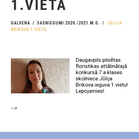
1.VIETA
GALVENĀ
SASNIEGUMI 2020./2021.M.G.
JŪLIJA
BRIKOVA 1.VIETA
Daugavpils pilsētas
floristikas attālinātajā
konkursā 7.a klases
skolniece Jūlija
Brikova ieguva 1.vietu!
Lepojamies!
-->