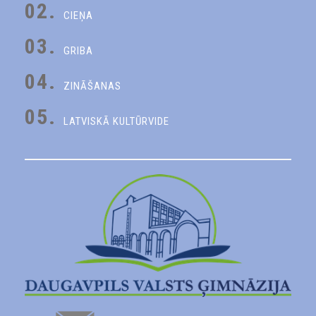
02.
CIEŅA
03.
GRIBA
04.
ZINĀŠANAS
05.
LATVISKĀ KULTŪRVIDE