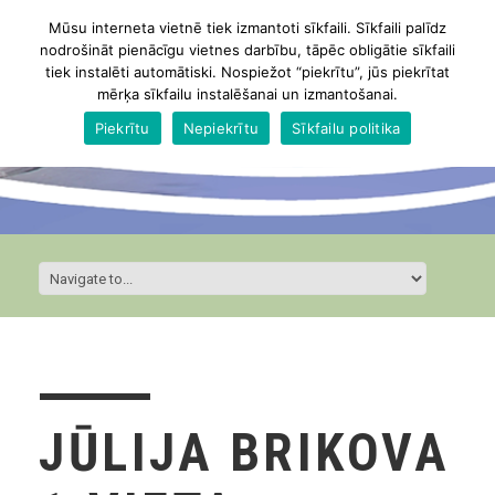
Mūsu interneta vietnē tiek izmantoti sīkfaili. Sīkfaili palīdz
nodrošināt pienācīgu vietnes darbību, tāpēc obligātie sīkfaili
tiek instalēti automātiski. Nospiežot “piekrītu”, jūs piekrītat
mērķa sīkfailu instalēšanai un izmantošanai.
Piekrītu
Nepiekrītu
Sīkfailu politika
JŪLIJA BRIKOVA