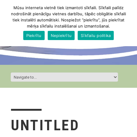
Mūsu interneta vietnē tiek izmantoti sīkfaili. Sīkfaili palīdz
nodrošināt pienācīgu vietnes darbību, tāpēc obligātie sīkfaili
tiek instalēti automātiski. Nospiežot “piekrītu”, jūs piekrītat
mērķa sīkfailu instalēšanai un izmantošanai.
Piekrītu
Nepiekrītu
Sīkfailu politika
UNTITLED