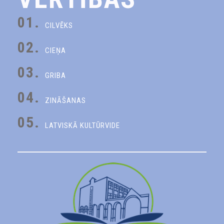
01.
CILVĒKS
02.
CIEŅA
03.
GRIBA
04.
ZINĀŠANAS
05.
LATVISKĀ KULTŪRVIDE