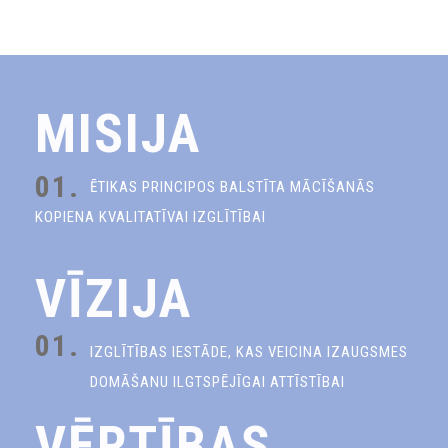
MISIJA
01.
ĒTIKAS PRINCIPOS BALSTĪTA MĀCĪŠANĀS
KOPIENA KVALITATĪVAI IZGLĪTĪBAI
VĪZIJA
01.
IZGLĪTĪBAS IESTĀDE, KAS VEICINA IZAUGSMES
DOMĀŠANU ILGTSPĒJĪGAI ATTĪSTĪBAI
VĒRTĪBAS