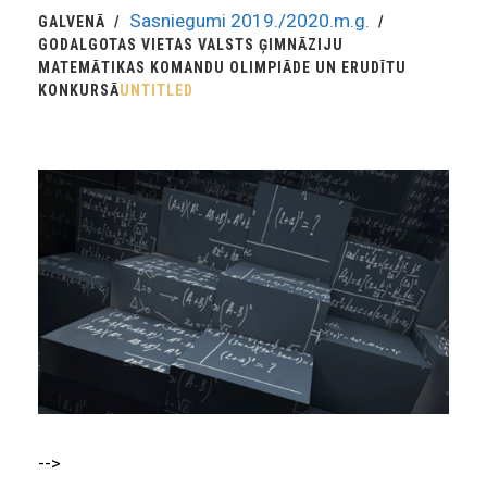
Sasniegumi 2019./2020.m.g.
GALVENĀ
GODALGOTAS VIETAS VALSTS ĢIMNĀZIJU
MATEMĀTIKAS KOMANDU OLIMPIĀDE UN ERUDĪTU
KONKURSĀ
UNTITLED
-->