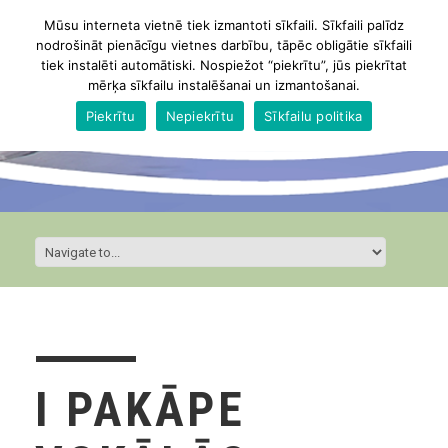
Mūsu interneta vietnē tiek izmantoti sīkfaili. Sīkfaili palīdz
nodrošināt pienācīgu vietnes darbību, tāpēc obligātie sīkfaili
tiek instalēti automātiski. Nospiežot “piekrītu”, jūs piekrītat
mērķa sīkfailu instalēšanai un izmantošanai.
Piekrītu
Nepiekrītu
Sīkfailu politika
I PAKĀPE