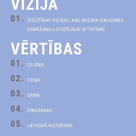
VĪZIJA
01.
IZGLĪTĪBAS IESTĀDE, KAS VEICINA IZAUGSMES
DOMĀŠANU ILGTSPĒJĪGAI ATTĪSTĪBAI
VĒRTĪBAS
01.
CILVĒKS
02.
CIEŅA
03.
GRIBA
04.
ZINĀŠANAS
05.
LATVISKĀ KULTŪRVIDE