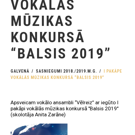
VOKĀLĀS
MŪZIKAS
KONKURSĀ
“BALSIS 2019”
GALVENĀ
SASNIEGUMI 2018./2019.M.G.
I PAKĀPE
VOKĀLĀS MŪZIKAS KONKURSĀ “BALSIS 2019”
Apsveicam vokālo ansambli “Vēlreiz” ar iegūto I
pakāpi vokālās mūzikas konkursā "Balsis 2019"
(skolotāja Anita Zarāne)