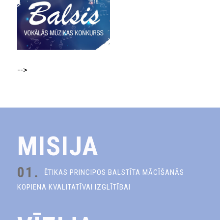
-->
MISIJA
01.
ĒTIKAS PRINCIPOS BALSTĪTA MĀCĪŠANĀS
KOPIENA KVALITATĪVAI IZGLĪTĪBAI