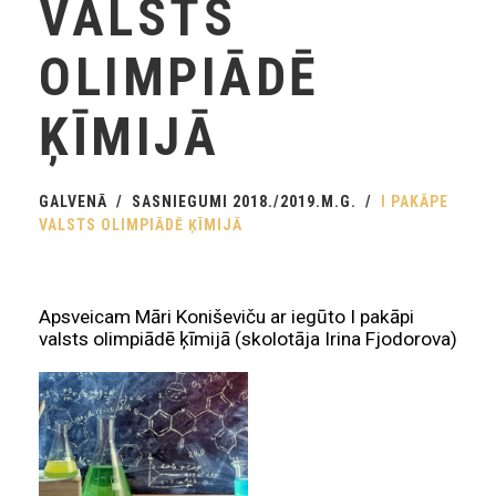
VALSTS
OLIMPIĀDĒ
ĶĪMIJĀ
GALVENĀ
SASNIEGUMI 2018./2019.M.G.
I PAKĀPE
VALSTS OLIMPIĀDĒ ĶĪMIJĀ
Apsveicam Māri Koniševiču ar iegūto I pakāpi
valsts olimpiādē ķīmijā (skolotāja Irina Fjodorova)