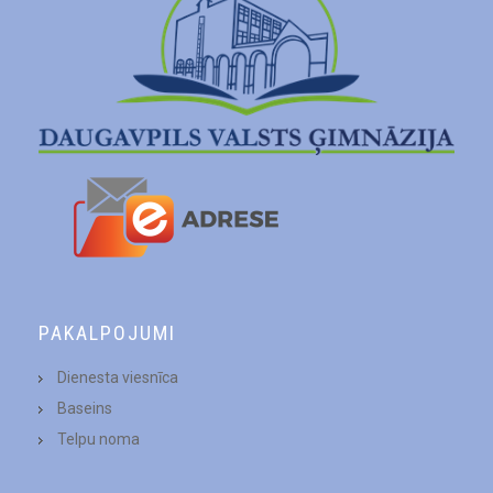
PAKALPOJUMI
Dienesta viesnīca
Baseins
Telpu noma