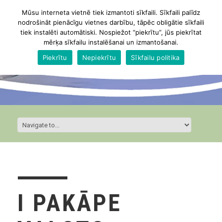
Mūsu interneta vietnē tiek izmantoti sīkfaili. Sīkfaili palīdz
nodrošināt pienācīgu vietnes darbību, tāpēc obligātie sīkfaili
tiek instalēti automātiski. Nospiežot “piekrītu”, jūs piekrītat
mērķa sīkfailu instalēšanai un izmantošanai.
Piekrītu
Nepiekrītu
Sīkfailu politika
I PAKĀPE