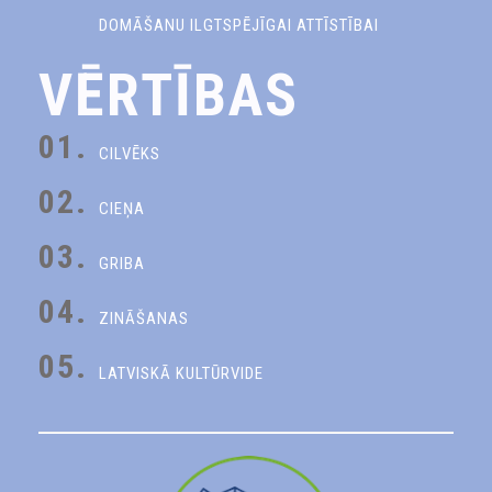
DOMĀŠANU ILGTSPĒJĪGAI ATTĪSTĪBAI
VĒRTĪBAS
01.
CILVĒKS
02.
CIEŅA
03.
GRIBA
04.
ZINĀŠANAS
05.
LATVISKĀ KULTŪRVIDE