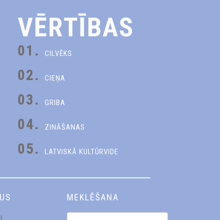
VĒRTĪBAS
01.
CILVĒKS
02.
CIEŅA
03.
GRIBA
04.
ZINĀŠANAS
05.
LATVISKĀ KULTŪRVIDE
DUS
MEKLĒŠANA
i