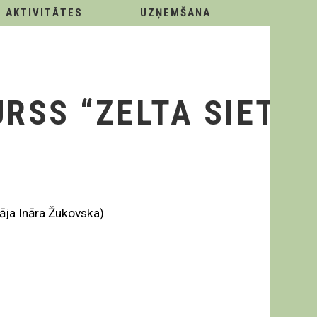
AKTIVITĀTES
UZŅEMŠANA
RSS “ZELTA SIETIŅ
tāja Ināra Žukovska)