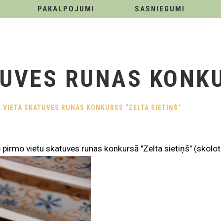
PAKALPOJUMI
SASNIEGUMI
TUVES RUNAS KONKU
1.VIETA SKATUVES RUNAS KONKURSS “ZELTA SIETIŅŠ”
 pirmo vietu skatuves runas konkursā "Zelta sietiņš" (skolo