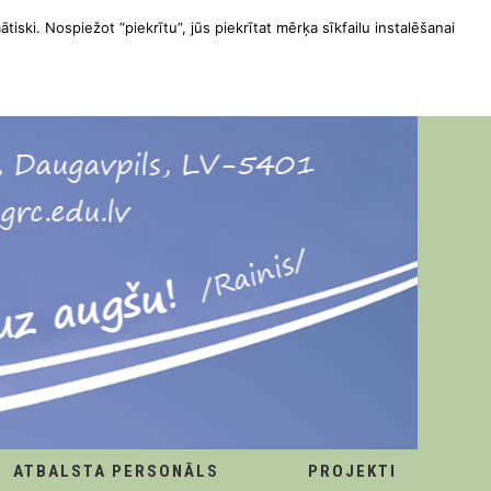
ātiski. Nospiežot “piekrītu”, jūs piekrītat mērķa sīkfailu instalēšanai
ATBALSTA PERSONĀLS
PROJEKTI