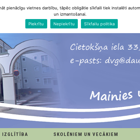
nāt pienācīgu vietnes darbību, tāpēc obligātie sīkfaili tiek instalēti autom
un izmantošanai.
Piekrītu
Nepiekrītu
Sīkfailu politika
IZGLĪTĪBA
SKOLĒNIEM UN VECĀKIEM