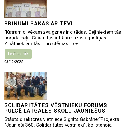
BRĪNUMI SĀKAS AR TEVI
“Katram cilvēkam zvaigznes ir citādas. Ceļiniekiem tās
norāda ceļu. Citiem tās ir tikai mazas uguntiņas.
Zinātniekiem tās ir problēmas. Tev ...
Lasīt vairāk
03/12/2025
SOLIDARITĀTES VĒSTNIEKU FORUMS
PULCĒ LATGALES SKOLU JAUNIEŠUS
Stāsta direktores vietniece Signita Gabrāne:“Projekta
“Jaunieši 360: Solidaritātes vēstnieki”, ko īstenoja