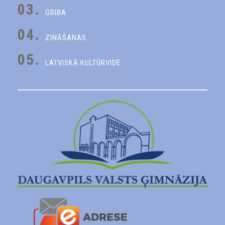
03.
GRIBA
04.
ZINĀŠANAS
05.
LATVISKĀ KULTŪRVIDE