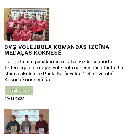
DVĢ VOLEJBOLA KOMANDAS IZCĪNA
MEDAĻAS KOKNESĒ
Par gūtajiem panākumiem Latvijas skolu sporta
federācijas rīkotajās volejbola sacensībās stāsta 9.a
klases skolniece Paula Karčevska: “14. novembrī
Koknesē norisinājās ...
Lasīt vairāk
19/11/2025