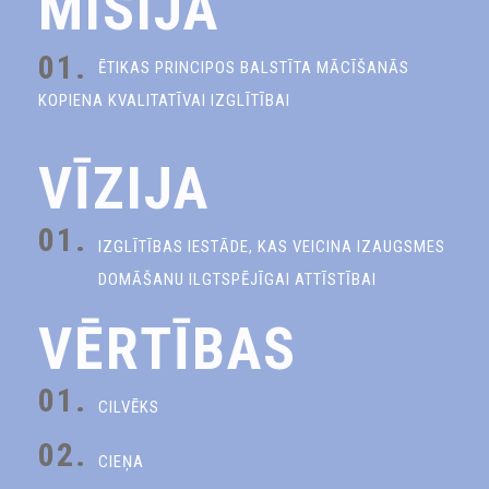
MISIJA
01.
ĒTIKAS PRINCIPOS BALSTĪTA MĀCĪŠANĀS
KOPIENA KVALITATĪVAI IZGLĪTĪBAI
VĪZIJA
01.
IZGLĪTĪBAS IESTĀDE, KAS VEICINA IZAUGSMES
DOMĀŠANU ILGTSPĒJĪGAI ATTĪSTĪBAI
VĒRTĪBAS
01.
CILVĒKS
02.
CIEŅA