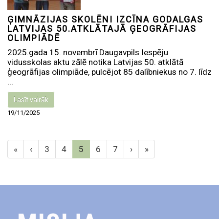
ĢIMNĀZIJAS SKOLĒNI IZCĪNA GODALGAS
LATVIJAS 50.ATKLĀTAJĀ ĢEOGRĀFIJAS
OLIMPIĀDĒ
2025.gada 15. novembrī Daugavpils Iespēju
vidusskolas aktu zālē notika Latvijas 50. atklātā
ģeogrāfijas olimpiāde, pulcējot 85 dalībniekus no 7. līdz
...
Lasīt vairāk
19/11/2025
«
‹
3
4
5
6
7
›
»