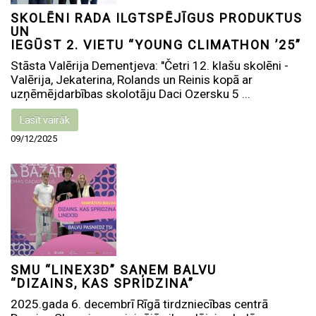
SKOLĒNI RADA ILGTSPĒJĪGUS PRODUKTUS
UN
IEGŪST 2. VIETU “YOUNG CLIMATHON ’25”
Stāsta Valērija Dementjeva: "Četri 12. klašu skolēni -
Valērija, Jekaterina, Rolands un Reinis kopā ar
uzņēmējdarbības skolotāju Daci Ozersku 5 ...
Lasīt vairāk
09/12/2025
SMU “LINEX3D” SAŅEM BALVU
“DIZAINS, KAS SPRIDZINA”
2025.gada 6. decembrī Rīgā tirdzniecības centrā