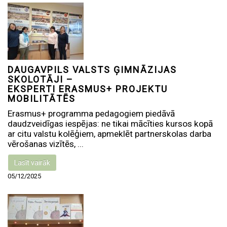
DAUGAVPILS VALSTS ĢIMNĀZIJAS
SKOLOTĀJI –
EKSPERTI ERASMUS+ PROJEKTU
MOBILITĀTĒS
Erasmus+ programma pedagogiem piedāvā
daudzveidīgas iespējas: ne tikai mācīties kursos kopā
ar citu valstu kolēģiem, apmeklēt partnerskolas darba
vērošanas vizītēs, ...
Lasīt vairāk
05/12/2025