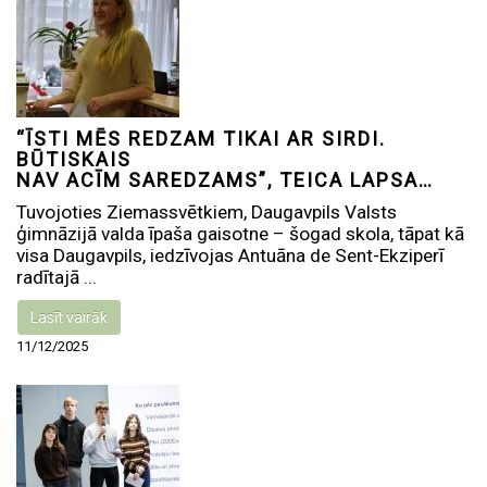
“ĪSTI MĒS REDZAM TIKAI AR SIRDI.
BŪTISKAIS
NAV ACĪM SAREDZAMS”, TEICA LAPSA…
Tuvojoties Ziemassvētkiem, Daugavpils Valsts
ģimnāzijā valda īpaša gaisotne – šogad skola, tāpat kā
visa Daugavpils, iedzīvojas Antuāna de Sent-Ekziperī
radītajā ...
Lasīt vairāk
11/12/2025