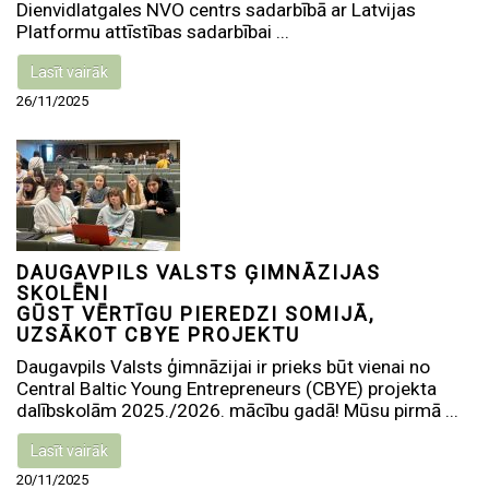
Dienvidlatgales NVO centrs sadarbībā ar Latvijas
Platformu attīstības sadarbībai ...
Lasīt vairāk
26/11/2025
DAUGAVPILS VALSTS ĢIMNĀZIJAS
SKOLĒNI
GŪST VĒRTĪGU PIEREDZI SOMIJĀ,
UZSĀKOT CBYE PROJEKTU
Daugavpils Valsts ģimnāzijai ir prieks būt vienai no
Central Baltic Young Entrepreneurs (CBYE) projekta
dalībskolām 2025./2026. mācību gadā! Mūsu pirmā ...
Lasīt vairāk
20/11/2025