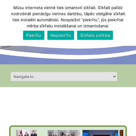
Mūsu interneta vietnē tiek izmantoti sīkfaili. Sīkfaili palīdz
nodrošināt pienācīgu vietnes darbību, tāpēc obligātie sīkfaili
tiek instalēti automātiski. Nospiežot “piekrītu”, jūs piekrītat
mērķa sīkfailu instalēšanai un izmantošanai.
Piekrītu
Nepiekrītu
Sīkfailu politika