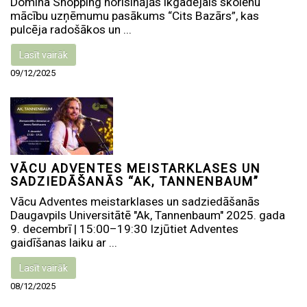
Domina Shopping norisinājās ikgadējais skolēnu
mācību uzņēmumu pasākums “Cits Bazārs”, kas
pulcēja radošākos un ...
Lasīt vairāk
09/12/2025
VĀCU ADVENTES MEISTARKLASES UN
SADZIEDĀŠANĀS “AK, TANNENBAUM”
Vācu Adventes meistarklases un sadziedāšanās
Daugavpils Universitātē "Ak, Tannenbaum" 2025. gada
9. decembrī | 15:00–19:30 Izjūtiet Adventes
gaidīšanas laiku ar ...
Lasīt vairāk
08/12/2025