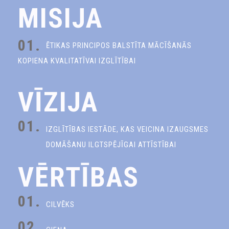
MISIJA
01.
ĒTIKAS PRINCIPOS BALSTĪTA MĀCĪŠANĀS
KOPIENA KVALITATĪVAI IZGLĪTĪBAI
VĪZIJA
01.
IZGLĪTĪBAS IESTĀDE, KAS VEICINA IZAUGSMES
DOMĀŠANU ILGTSPĒJĪGAI ATTĪSTĪBAI
VĒRTĪBAS
01.
CILVĒKS
02.