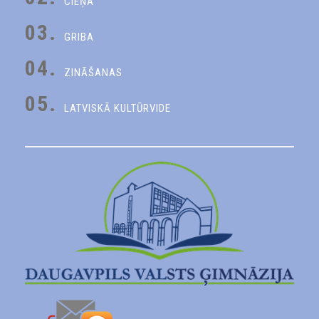
CIEŅA
03.
GRIBA
04.
ZINĀŠANAS
05.
LATVISKĀ KULTŪRVIDE