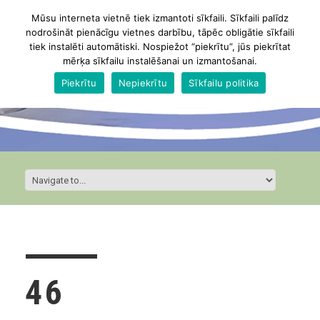
Mūsu interneta vietnē tiek izmantoti sīkfaili. Sīkfaili palīdz
nodrošināt pienācīgu vietnes darbību, tāpēc obligātie sīkfaili
tiek instalēti automātiski. Nospiežot “piekrītu”, jūs piekrītat
mērķa sīkfailu instalēšanai un izmantošanai.
Piekrītu
Nepiekrītu
Sīkfailu politika
46