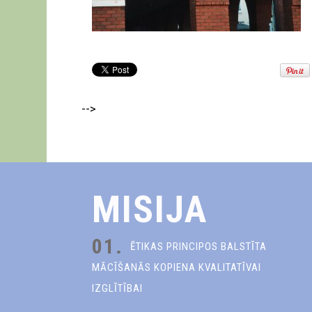
-->
MISIJA
01.
ĒTIKAS PRINCIPOS BALSTĪTA
MĀCĪŠANĀS KOPIENA KVALITATĪVAI
IZGLĪTĪBAI