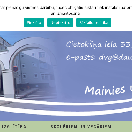
nāt pienācīgu vietnes darbību, tāpēc obligātie sīkfaili tiek instalēti autom
un izmantošanai.
Piekrītu
Nepiekrītu
Sīkfailu politika
IZGLĪTĪBA
SKOLĒNIEM UN VECĀKIEM