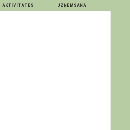
AKTIVITĀTES
UZŅEMŠANA