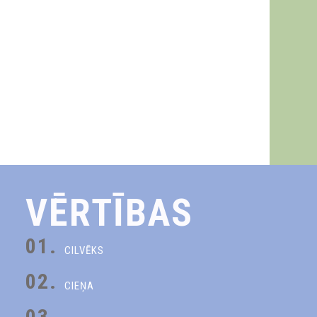
VĒRTĪBAS
01.
CILVĒKS
02.
CIEŅA
03.