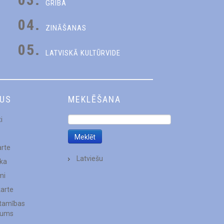
GRIBA
04.
ZINĀŠANAS
05.
LATVISKĀ KULTŪRVIDE
DUS
MEKLĒŠANA
i
arte
Latviešu
ēka
mi
karte
stamības
jums