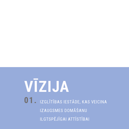
VĪZIJA
01.
IZGLĪTĪBAS IESTĀDE, KAS VEICINA
IZAUGSMES DOMĀŠANU
ILGTSPĒJĪGAI ATTĪSTĪBAI