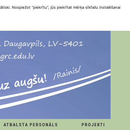
ātiski. Nospiežot “piekrītu”, jūs piekrītat mērķa sīkfailu instalēšanai
ATBALSTA PERSONĀLS
PROJEKTI