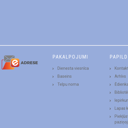
PAKALPOJUMI
PAPIL
Dienesta viesnīca
Kontakt
Baseins
Arhīvs
Telpu noma
Ēdienk
Bibliot
Iepirku
Lapas 
Piekļū
paziņo