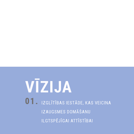
VĪZIJA
01.
IZGLĪTĪBAS IESTĀDE, KAS VEICINA
IZAUGSMES DOMĀŠANU
ILGTSPĒJĪGAI ATTĪSTĪBAI