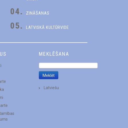
04.
ZINĀŠANAS
05.
LATVISKĀ KULTŪRVIDE
DUS
MEKLĒŠANA
i
arte
Latviešu
ēka
mi
karte
stamības
jums