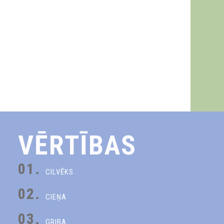
VĒRTĪBAS
01.
CILVĒKS
02.
CIEŅA
03.
GRIBA