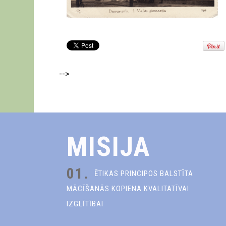
-->
MISIJA
01.
ĒTIKAS PRINCIPOS BALSTĪTA
MĀCĪŠANĀS KOPIENA KVALITATĪVAI
IZGLĪTĪBAI