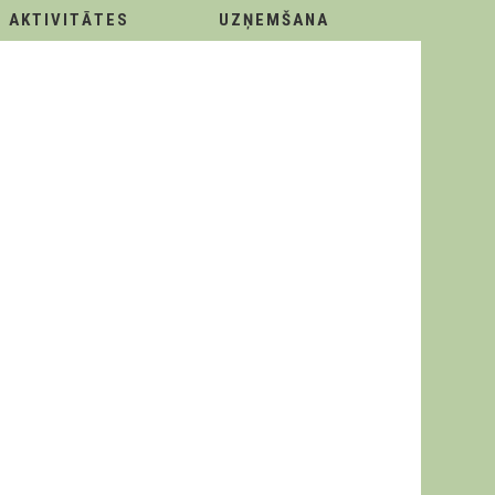
AKTIVITĀTES
UZŅEMŠANA