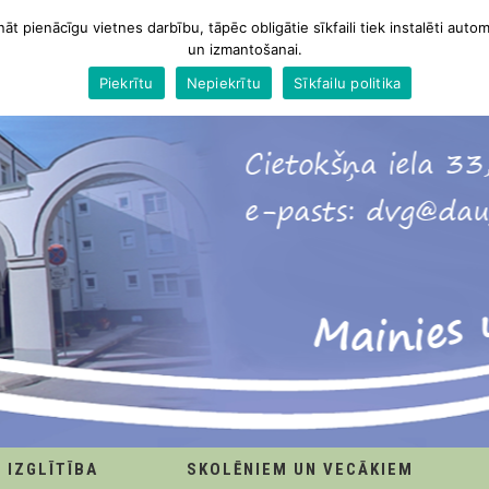
nāt pienācīgu vietnes darbību, tāpēc obligātie sīkfaili tiek instalēti autom
un izmantošanai.
Piekrītu
Nepiekrītu
Sīkfailu politika
IZGLĪTĪBA
SKOLĒNIEM UN VECĀKIEM