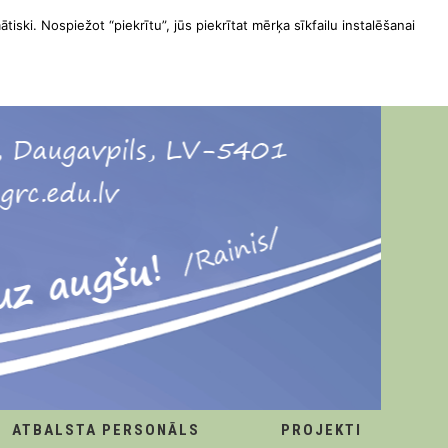
ātiski. Nospiežot “piekrītu”, jūs piekrītat mērķa sīkfailu instalēšanai
ATBALSTA PERSONĀLS
PROJEKTI