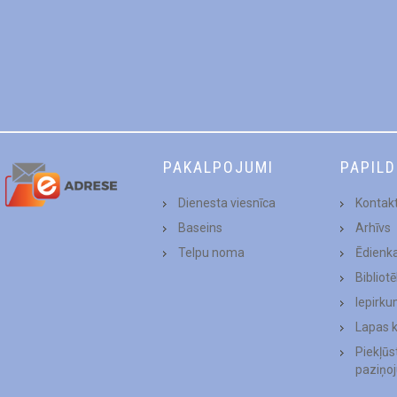
PAKALPOJUMI
PAPIL
Dienesta viesnīca
Kontakt
Baseins
Arhīvs
Telpu noma
Ēdienk
Bibliot
Iepirku
Lapas 
Piekļū
paziņo