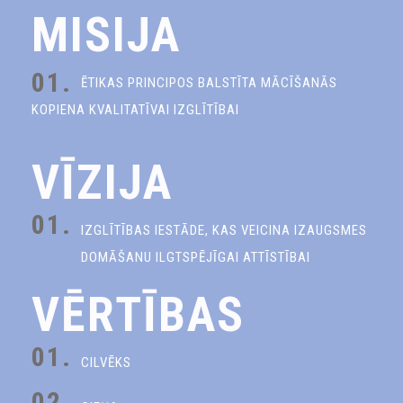
MISIJA
01.
ĒTIKAS PRINCIPOS BALSTĪTA MĀCĪŠANĀS
KOPIENA KVALITATĪVAI IZGLĪTĪBAI
VĪZIJA
01.
IZGLĪTĪBAS IESTĀDE, KAS VEICINA IZAUGSMES
DOMĀŠANU ILGTSPĒJĪGAI ATTĪSTĪBAI
VĒRTĪBAS
01.
CILVĒKS
02.