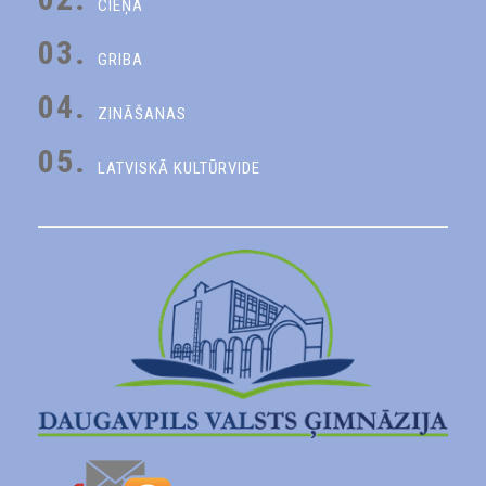
CIEŅA
03.
GRIBA
04.
ZINĀŠANAS
05.
LATVISKĀ KULTŪRVIDE