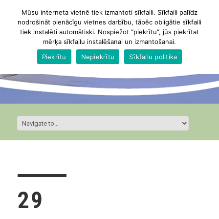
Mūsu interneta vietnē tiek izmantoti sīkfaili. Sīkfaili palīdz
nodrošināt pienācīgu vietnes darbību, tāpēc obligātie sīkfaili
tiek instalēti automātiski. Nospiežot “piekrītu”, jūs piekrītat
mērķa sīkfailu instalēšanai un izmantošanai.
Piekrītu
Nepiekrītu
Sīkfailu politika
29