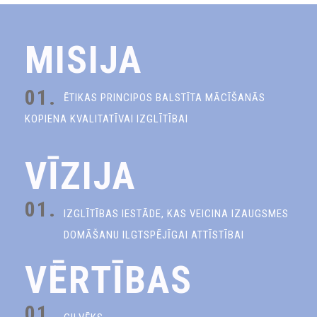
MISIJA
01.
ĒTIKAS PRINCIPOS BALSTĪTA MĀCĪŠANĀS
KOPIENA KVALITATĪVAI IZGLĪTĪBAI
VĪZIJA
01.
IZGLĪTĪBAS IESTĀDE, KAS VEICINA IZAUGSMES
DOMĀŠANU ILGTSPĒJĪGAI ATTĪSTĪBAI
VĒRTĪBAS
01.