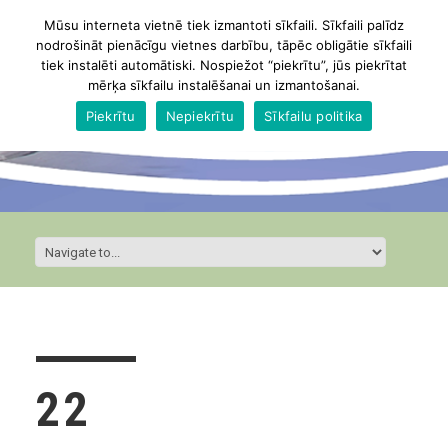
Mūsu interneta vietnē tiek izmantoti sīkfaili. Sīkfaili palīdz
nodrošināt pienācīgu vietnes darbību, tāpēc obligātie sīkfaili
tiek instalēti automātiski. Nospiežot “piekrītu”, jūs piekrītat
mērķa sīkfailu instalēšanai un izmantošanai.
Piekrītu
Nepiekrītu
Sīkfailu politika
22