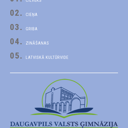
CILVĒKS
02.
CIEŅA
03.
GRIBA
04.
ZINĀŠANAS
05.
LATVISKĀ KULTŪRVIDE