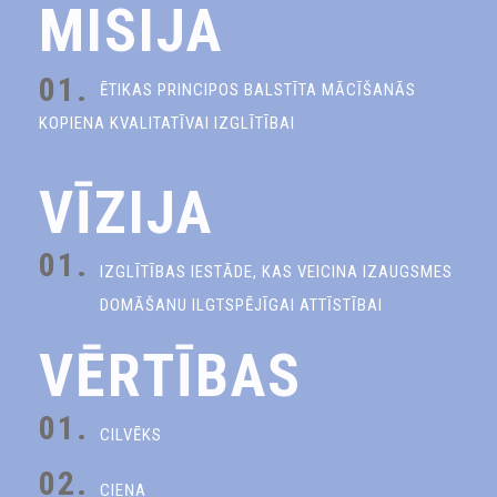
MISIJA
01.
ĒTIKAS PRINCIPOS BALSTĪTA MĀCĪŠANĀS
KOPIENA KVALITATĪVAI IZGLĪTĪBAI
VĪZIJA
01.
IZGLĪTĪBAS IESTĀDE, KAS VEICINA IZAUGSMES
DOMĀŠANU ILGTSPĒJĪGAI ATTĪSTĪBAI
VĒRTĪBAS
01.
CILVĒKS
02.
CIEŅA