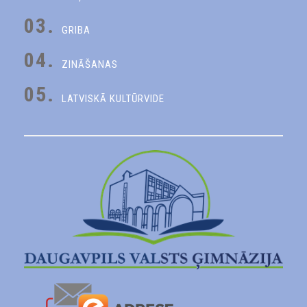
03.
GRIBA
04.
ZINĀŠANAS
05.
LATVISKĀ KULTŪRVIDE