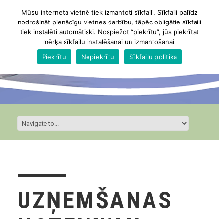
Mūsu interneta vietnē tiek izmantoti sīkfaili. Sīkfaili palīdz
nodrošināt pienācīgu vietnes darbību, tāpēc obligātie sīkfaili
tiek instalēti automātiski. Nospiežot “piekrītu”, jūs piekrītat
mērķa sīkfailu instalēšanai un izmantošanai.
Piekrītu
Nepiekrītu
Sīkfailu politika
UZŅEMŠANAS