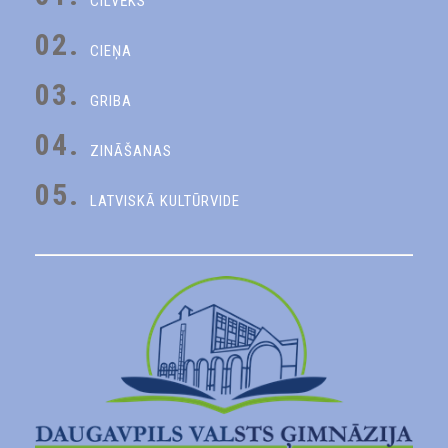
CILVĒKS
02.
CIEŅA
03.
GRIBA
04.
ZINĀŠANAS
05.
LATVISKĀ KULTŪRVIDE