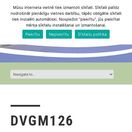
Mūsu interneta vietnē tiek izmantoti sīkfaili. Sīkfaili palīdz
nodrošināt pienācīgu vietnes darbību, tāpēc obligātie sīkfaili
tiek instalēti automātiski. Nospiežot “piekrītu”, jūs piekrītat
mērķa sīkfailu instalēšanai un izmantošanai.
Piekrītu
Nepiekrītu
Sīkfailu politika
DVGM126