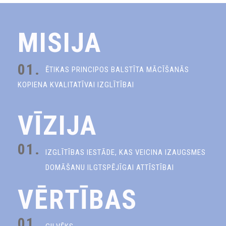
MISIJA
01.
ĒTIKAS PRINCIPOS BALSTĪTA MĀCĪŠANĀS
KOPIENA KVALITATĪVAI IZGLĪTĪBAI
VĪZIJA
01.
IZGLĪTĪBAS IESTĀDE, KAS VEICINA IZAUGSMES
DOMĀŠANU ILGTSPĒJĪGAI ATTĪSTĪBAI
VĒRTĪBAS
01.