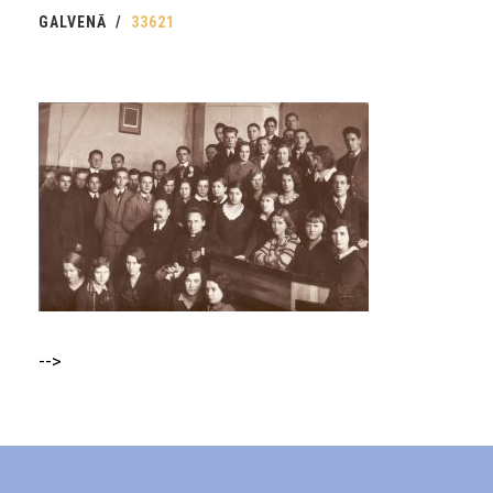
GALVENĀ
33621
-->