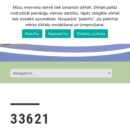
Mūsu interneta vietnē tiek izmantoti sīkfaili. Sīkfaili palīdz
nodrošināt pienācīgu vietnes darbību, tāpēc obligātie sīkfaili
tiek instalēti automātiski. Nospiežot “piekrītu”, jūs piekrītat
mērķa sīkfailu instalēšanai un izmantošanai.
Piekrītu
Nepiekrītu
Sīkfailu politika
33621