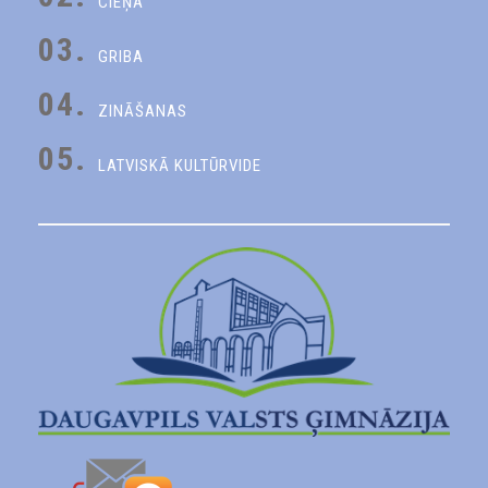
CIEŅA
03.
GRIBA
04.
ZINĀŠANAS
05.
LATVISKĀ KULTŪRVIDE