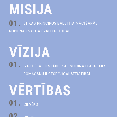
MISIJA
01.
ĒTIKAS PRINCIPOS BALSTĪTA MĀCĪŠANĀS
KOPIENA KVALITATĪVAI IZGLĪTĪBAI
VĪZIJA
01.
IZGLĪTĪBAS IESTĀDE, KAS VEICINA IZAUGSMES
DOMĀŠANU ILGTSPĒJĪGAI ATTĪSTĪBAI
VĒRTĪBAS
01.
CILVĒKS
02.