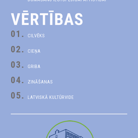
VĒRTĪBAS
01.
CILVĒKS
02.
CIEŅA
03.
GRIBA
04.
ZINĀŠANAS
05.
LATVISKĀ KULTŪRVIDE