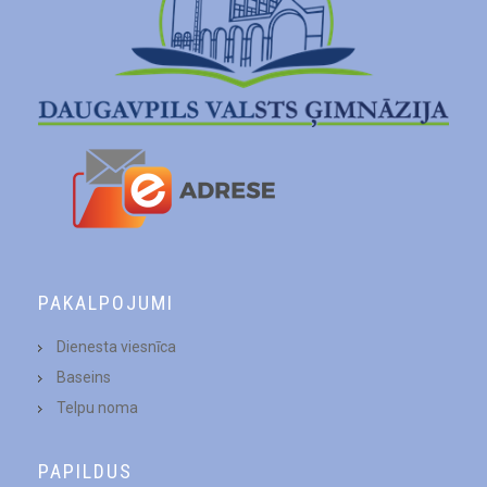
PAKALPOJUMI
Dienesta viesnīca
Baseins
Telpu noma
PAPILDUS