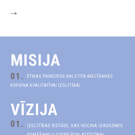
-->
MISIJA
01.
ĒTIKAS PRINCIPOS BALSTĪTA MĀCĪŠANĀS
KOPIENA KVALITATĪVAI IZGLĪTĪBAI
VĪZIJA
01.
IZGLĪTĪBAS IESTĀDE, KAS VEICINA IZAUGSMES
DOMĀŠANU ILGTSPĒJĪGAI ATTĪSTĪBAI