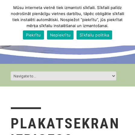
Mūsu interneta vietnē tiek izmantoti sīkfaili. Sīkfaili palīdz
nodrošināt pienācīgu vietnes darbību, tāpēc obligātie sīkfaili
tiek instalēti automātiski. Nospiežot “piekrītu”, jūs piekrītat
mērķa sīkfailu instalēšanai un izmantošanai.
Piekrītu
Nepiekrītu
Sīkfailu politika
PLAKATSEKRAN