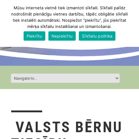
Mūsu interneta vietnē tiek izmantoti sīkfaili. Sīkfaili palīdz
nodrošināt pienācīgu vietnes darbību, tāpēc obligātie sīkfaili
tiek instalēti automātiski. Nospiežot “piekrītu”, jūs piekrītat
mērķa sīkfailu instalēšanai un izmantošanai.
Piekrītu
Nepiekrītu
Sīkfailu politika
VALSTS BĒRNU