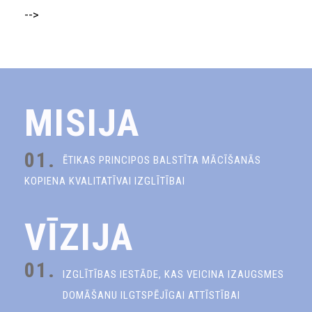
-->
MISIJA
01.
ĒTIKAS PRINCIPOS BALSTĪTA MĀCĪŠANĀS
KOPIENA KVALITATĪVAI IZGLĪTĪBAI
VĪZIJA
01.
IZGLĪTĪBAS IESTĀDE, KAS VEICINA IZAUGSMES
DOMĀŠANU ILGTSPĒJĪGAI ATTĪSTĪBAI