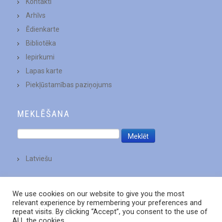
Kontakti
Arhīvs
Ēdienkarte
Bibliotēka
Iepirkumi
Lapas karte
Piekļūstamības paziņojums
MEKLĒŠANA
Latviešu
We use cookies on our website to give you the most
relevant experience by remembering your preferences and
repeat visits. By clicking “Accept”, you consent to the use of
ALL the cookies.