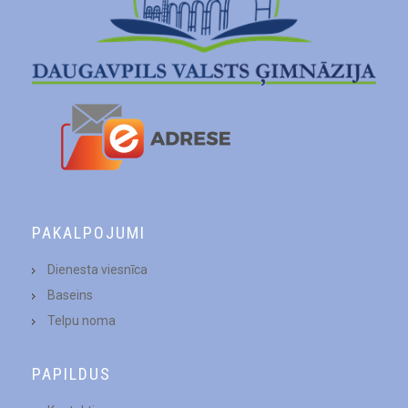
PAKALPOJUMI
Dienesta viesnīca
Baseins
Telpu noma
PAPILDUS