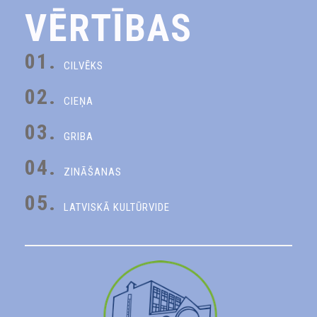
VĒRTĪBAS
01.
CILVĒKS
02.
CIEŅA
03.
GRIBA
04.
ZINĀŠANAS
05.
LATVISKĀ KULTŪRVIDE