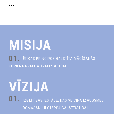
-->
MISIJA
01.
ĒTIKAS PRINCIPOS BALSTĪTA MĀCĪŠANĀS
KOPIENA KVALITATĪVAI IZGLĪTĪBAI
VĪZIJA
01.
IZGLĪTĪBAS IESTĀDE, KAS VEICINA IZAUGSMES
DOMĀŠANU ILGTSPĒJĪGAI ATTĪSTĪBAI