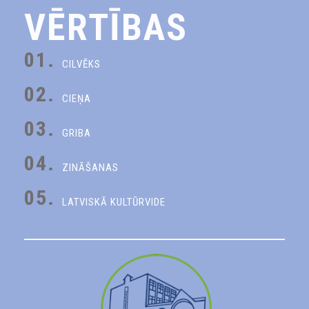
VĒRTĪBAS
01.
CILVĒKS
02.
CIEŅA
03.
GRIBA
04.
ZINĀŠANAS
05.
LATVISKĀ KULTŪRVIDE