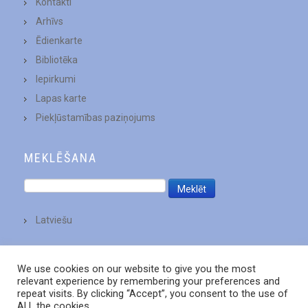
Kontakti
Arhīvs
Ēdienkarte
Bibliotēka
Iepirkumi
Lapas karte
Piekļūstamības paziņojums
MEKLĒŠANA
Latviešu
We use cookies on our website to give you the most
relevant experience by remembering your preferences and
repeat visits. By clicking “Accept”, you consent to the use of
ALL the cookies.