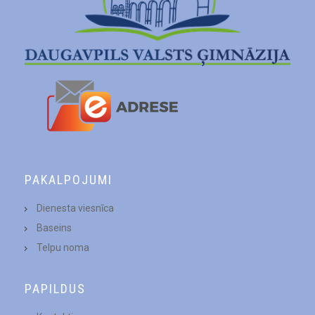
PAKALPOJUMI
Dienesta viesnīca
Baseins
Telpu noma
PAPILDUS