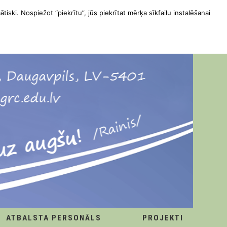
ātiski. Nospiežot “piekrītu”, jūs piekrītat mērķa sīkfailu instalēšanai
ATBALSTA PERSONĀLS
PROJEKTI