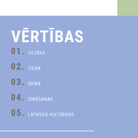
VĒRTĪBAS
01.
CILVĒKS
02.
CIEŅA
03.
GRIBA
04.
ZINĀŠANAS
05.
LATVISKĀ KULTŪRVIDE