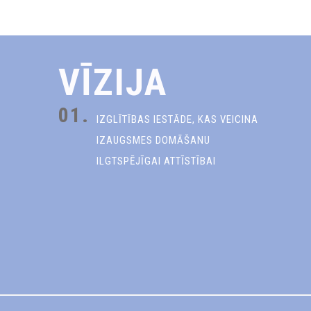
VĪZIJA
01.
IZGLĪTĪBAS IESTĀDE, KAS VEICINA
IZAUGSMES DOMĀŠANU
ILGTSPĒJĪGAI ATTĪSTĪBAI