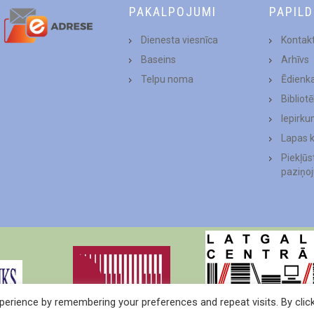
PAKALPOJUMI
PAPIL
Dienesta viesnīca
Kontakt
Baseins
Arhīvs
Telpu noma
Ēdienk
Bibliot
Iepirku
Lapas 
Piekļū
paziņo
erience by remembering your preferences and repeat visits. By clic