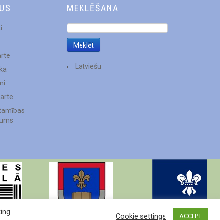
DUS
MEKLĒŠANA
i
arte
Latviešu
ēka
mi
karte
stamības
jums
king
Cookie settings
ACCEPT