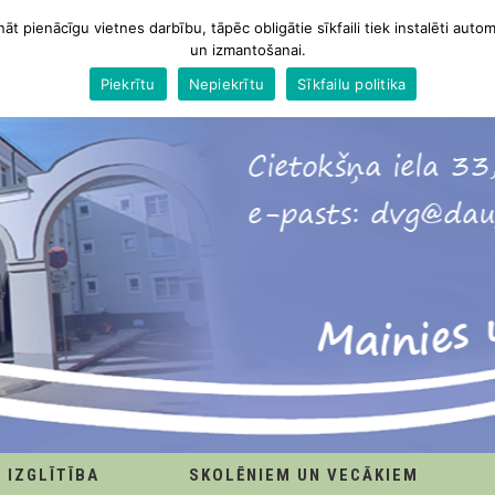
nāt pienācīgu vietnes darbību, tāpēc obligātie sīkfaili tiek instalēti autom
un izmantošanai.
Piekrītu
Nepiekrītu
Sīkfailu politika
IZGLĪTĪBA
SKOLĒNIEM UN VECĀKIEM