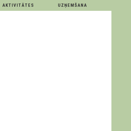
AKTIVITĀTES
UZŅEMŠANA