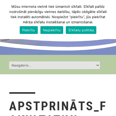
Mūsu interneta vietnē tiek izmantoti sīkfaili. Sīkfaili palīdz
nodrošināt pienācīgu vietnes darbību, tāpēc obligātie sīkfaili
tiek instalēti automātiski. Nospiežot “piekrītu”, jūs piekrītat
mērķa sīkfailu instalēšanai un izmantošanai.
Piekrītu
Nepiekrītu
Sīkfailu politika
APSTPRINĀTS_F