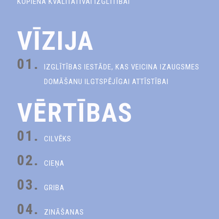
KOPIENA KVALITATĪVAI IZGLĪTĪBAI
VĪZIJA
01.
IZGLĪTĪBAS IESTĀDE, KAS VEICINA IZAUGSMES
DOMĀŠANU ILGTSPĒJĪGAI ATTĪSTĪBAI
VĒRTĪBAS
01.
CILVĒKS
02.
CIEŅA
03.
GRIBA
04.
ZINĀŠANAS