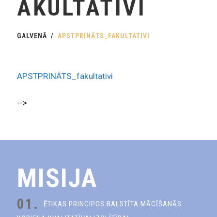
AKULTATIVI
GALVENĀ
APSTPRINĀTS_FAKULTATIVI
APSTPRINĀTS_fakultativi
-->
MISIJA
01.
ĒTIKAS PRINCIPOS BALSTĪTA MĀCĪŠANĀS