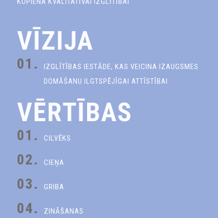
KOPIENA KVALITATĪVAI IZGLĪTĪBAI
VĪZIJA
01.
IZGLĪTĪBAS IESTĀDE, KAS VEICINA IZAUGSMES
DOMĀŠANU ILGTSPĒJĪGAI ATTĪSTĪBAI
VĒRTĪBAS
01.
CILVĒKS
02.
CIEŅA
03.
GRIBA
04.
ZINĀŠANAS