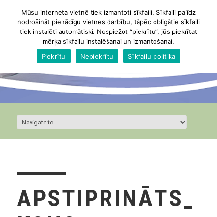
Mūsu interneta vietnē tiek izmantoti sīkfaili. Sīkfaili palīdz
nodrošināt pienācīgu vietnes darbību, tāpēc obligātie sīkfaili
tiek instalēti automātiski. Nospiežot “piekrītu”, jūs piekrītat
mērķa sīkfailu instalēšanai un izmantošanai.
Piekrītu
Nepiekrītu
Sīkfailu politika
APSTIPRINĀTS_