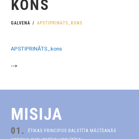
KONS
GALVENĀ
APSTIPRINĀTS_KONS
APSTIPRINĀTS_kons
-->
MISIJA
01.
ĒTIKAS PRINCIPOS BALSTĪTA MĀCĪŠANĀS