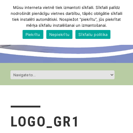
Mūsu interneta vietnē tiek izmantoti sīkfaili. Sīkfaili palīdz
nodrošināt pienācīgu vietnes darbību, tāpēc obligātie sīkfaili
tiek instalēti automātiski. Nospiežot “piekrītu”, jūs piekrītat
mērķa sīkfailu instalēšanai un izmantošanai.
Piekrītu
Nepiekrītu
Sīkfailu politika
LOGO_GR1