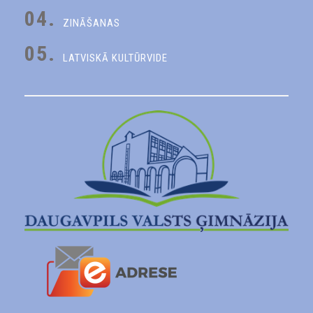
04.
ZINĀŠANAS
05.
LATVISKĀ KULTŪRVIDE