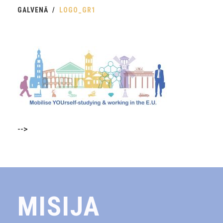
GALVENĀ
LOGO_GR1
-->
MISIJA