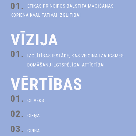
01.
ĒTIKAS PRINCIPOS BALSTĪTA MĀCĪŠANĀS
KOPIENA KVALITATĪVAI IZGLĪTĪBAI
VĪZIJA
01.
IZGLĪTĪBAS IESTĀDE, KAS VEICINA IZAUGSMES
DOMĀŠANU ILGTSPĒJĪGAI ATTĪSTĪBAI
VĒRTĪBAS
01.
CILVĒKS
02.
CIEŅA
03.
GRIBA