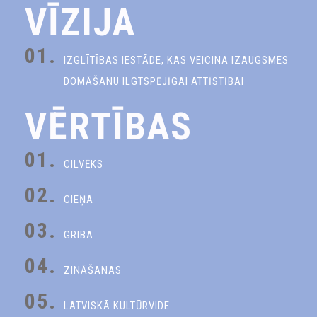
VĪZIJA
01.
IZGLĪTĪBAS IESTĀDE, KAS VEICINA IZAUGSMES
DOMĀŠANU ILGTSPĒJĪGAI ATTĪSTĪBAI
VĒRTĪBAS
01.
CILVĒKS
02.
CIEŅA
03.
GRIBA
04.
ZINĀŠANAS
05.
LATVISKĀ KULTŪRVIDE