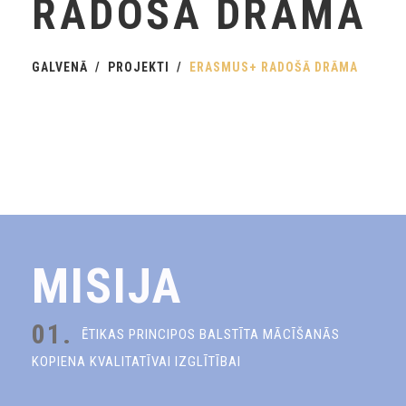
RADOŠĀ DRĀMA
GALVENĀ
PROJEKTI
ERASMUS+ RADOŠĀ DRĀMA
MISIJA
01.
ĒTIKAS PRINCIPOS BALSTĪTA MĀCĪŠANĀS
KOPIENA KVALITATĪVAI IZGLĪTĪBAI