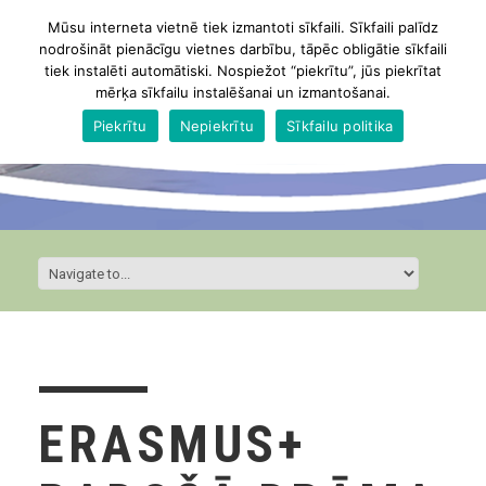
Mūsu interneta vietnē tiek izmantoti sīkfaili. Sīkfaili palīdz
nodrošināt pienācīgu vietnes darbību, tāpēc obligātie sīkfaili
tiek instalēti automātiski. Nospiežot “piekrītu”, jūs piekrītat
mērķa sīkfailu instalēšanai un izmantošanai.
Piekrītu
Nepiekrītu
Sīkfailu politika
ERASMUS+