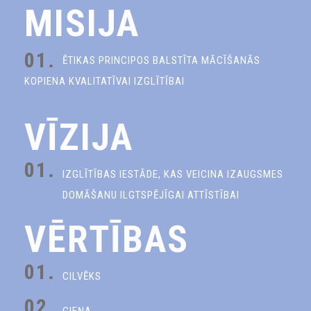
MISIJA
01.
ĒTIKAS PRINCIPOS BALSTĪTA MĀCĪŠANĀS
KOPIENA KVALITATĪVAI IZGLĪTĪBAI
VĪZIJA
01.
IZGLĪTĪBAS IESTĀDE, KAS VEICINA IZAUGSMES
DOMĀŠANU ILGTSPĒJĪGAI ATTĪSTĪBAI
VĒRTĪBAS
01.
CILVĒKS
02.