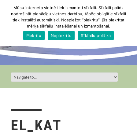
Mūsu interneta vietnē tiek izmantoti sīkfaili. Sīkfaili palīdz
nodrošināt pienācīgu vietnes darbību, tāpēc obligātie sīkfaili
tiek instalēti automātiski. Nospiežot “piekrītu”, jūs piekrītat
mērķa sīkfailu instalēšanai un izmantošanai.
Piekrītu
Nepiekrītu
Sīkfailu politika
EL_KAT