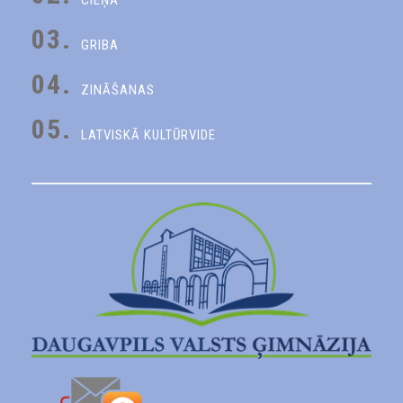
CIEŅA
03.
GRIBA
04.
ZINĀŠANAS
05.
LATVISKĀ KULTŪRVIDE