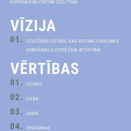
KOPIENA KVALITATĪVAI IZGLĪTĪBAI
VĪZIJA
01.
IZGLĪTĪBAS IESTĀDE, KAS VEICINA IZAUGSMES
DOMĀŠANU ILGTSPĒJĪGAI ATTĪSTĪBAI
VĒRTĪBAS
01.
CILVĒKS
02.
CIEŅA
03.
GRIBA
04.
ZINĀŠANAS