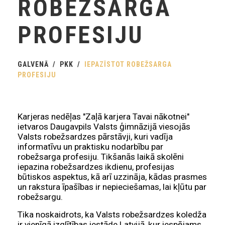
ROBEŽSARGA
PROFESIJU
GALVENĀ
PKK
IEPAZĪSTOT ROBEŽSARGA
PROFESIJU
Karjeras nedēļas "Zaļā karjera Tavai nākotnei"
ietvaros Daugavpils Valsts ģimnāzijā viesojās
Valsts robežsardzes pārstāvji, kuri vadīja
informatīvu un praktisku nodarbību par
robežsarga profesiju. Tikšanās laikā skolēni
iepazina robežsardzes ikdienu, profesijas
būtiskos aspektus, kā arī uzzināja, kādas prasmes
un rakstura īpašības ir nepieciešamas, lai kļūtu par
robežsargu.
Tika noskaidrots, ka Valsts robežsardzes koledža
ir vienīgā izglītības iestāde Latvijā, kur iespējams