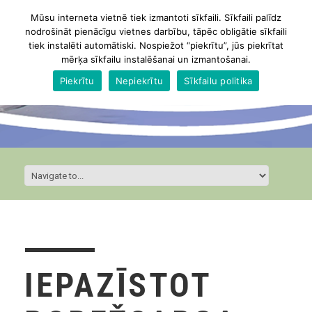
Mūsu interneta vietnē tiek izmantoti sīkfaili. Sīkfaili palīdz
nodrošināt pienācīgu vietnes darbību, tāpēc obligātie sīkfaili
tiek instalēti automātiski. Nospiežot “piekrītu”, jūs piekrītat
mērķa sīkfailu instalēšanai un izmantošanai.
Piekrītu
Nepiekrītu
Sīkfailu politika
IEPAZĪSTOT