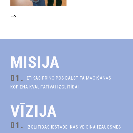
-->
MISIJA
01.
ĒTIKAS PRINCIPOS BALSTĪTA MĀCĪŠANĀS
KOPIENA KVALITATĪVAI IZGLĪTĪBAI
VĪZIJA
01.
IZGLĪTĪBAS IESTĀDE, KAS VEICINA IZAUGSMES