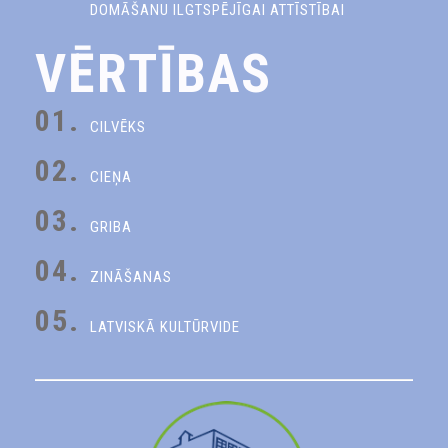
DOMĀŠANU ILGTSPĒJĪGAI ATTĪSTĪBAI
VĒRTĪBAS
01.
CILVĒKS
02.
CIEŅA
03.
GRIBA
04.
ZINĀŠANAS
05.
LATVISKĀ KULTŪRVIDE