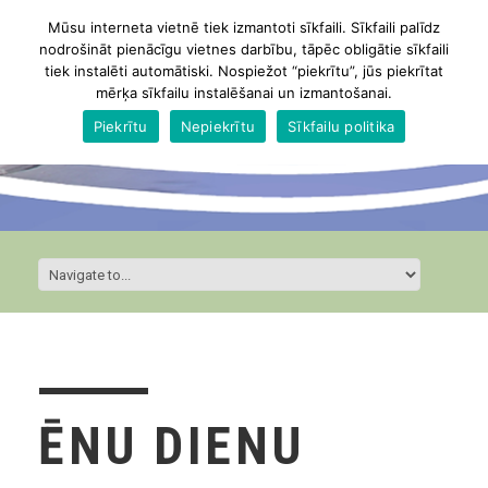
Mūsu interneta vietnē tiek izmantoti sīkfaili. Sīkfaili palīdz
nodrošināt pienācīgu vietnes darbību, tāpēc obligātie sīkfaili
tiek instalēti automātiski. Nospiežot “piekrītu”, jūs piekrītat
mērķa sīkfailu instalēšanai un izmantošanai.
Piekrītu
Nepiekrītu
Sīkfailu politika
ĒNU DIENU