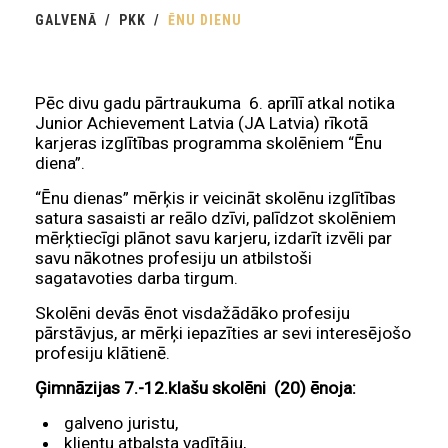
GALVENĀ
PKK
ĒNU DIENU
Pēc divu gadu pārtraukuma 6. aprīlī atkal notika
Junior Achievement Latvia (JA Latvia) rīkotā
karjeras izglītības programma skolēniem “Ēnu
diena”.
“Ēnu dienas” mērķis ir veicināt skolēnu izglītības
satura sasaisti ar reālo dzīvi, palīdzot skolēniem
mērķtiecīgi plānot savu karjeru, izdarīt izvēli par
savu nākotnes profesiju un atbilstoši
sagatavoties darba tirgum.
Skolēni devās ēnot visdažādāko profesiju
pārstāvjus, ar mērķi iepazīties ar sevi interesējošo
profesiju klātienē.
Ģimnāzijas 7.-12.klašu skolēni (20) ēnoja:
galveno juristu,
klientu atbalsta vadītāju,