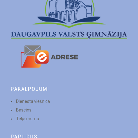
PAKALPOJUMI
Dienesta viesnīca
Baseins
Telpu noma
PAPILDUS