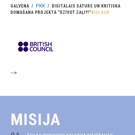
PKK
GALVENĀ
DIGITĀLAIS SATURS UN KRITISKĀ
DOMĀŠANA PROJEKTĀ “DZĪVOT ZAĻI?!”
BIOLAUR
-->
MISIJA