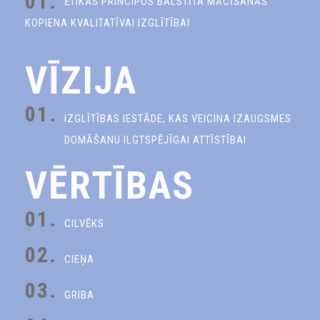
01.
ĒTIKAS PRINCIPOS BALSTĪTA MĀCĪŠANĀS
KOPIENA KVALITATĪVAI IZGLĪTĪBAI
VĪZIJA
01.
IZGLĪTĪBAS IESTĀDE, KAS VEICINA IZAUGSMES
DOMĀŠANU ILGTSPĒJĪGAI ATTĪSTĪBAI
VĒRTĪBAS
01.
CILVĒKS
02.
CIEŅA
03.
GRIBA