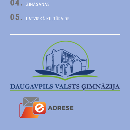
04.
ZINĀŠANAS
05.
LATVISKĀ KULTŪRVIDE