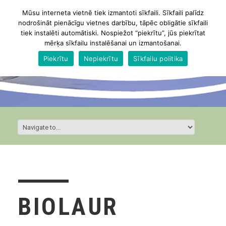
Mūsu interneta vietnē tiek izmantoti sīkfaili. Sīkfaili palīdz
nodrošināt pienācīgu vietnes darbību, tāpēc obligātie sīkfaili
tiek instalēti automātiski. Nospiežot “piekrītu”, jūs piekrītat
mērķa sīkfailu instalēšanai un izmantošanai.
Piekrītu
Nepiekrītu
Sīkfailu politika
BIOLAUR