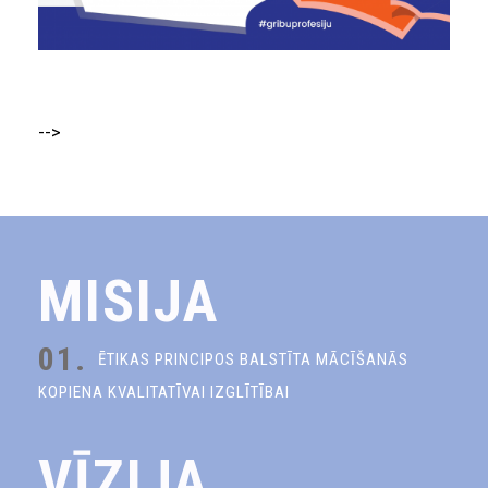
-->
MISIJA
01.
ĒTIKAS PRINCIPOS BALSTĪTA MĀCĪŠANĀS
KOPIENA KVALITATĪVAI IZGLĪTĪBAI
VĪZIJA