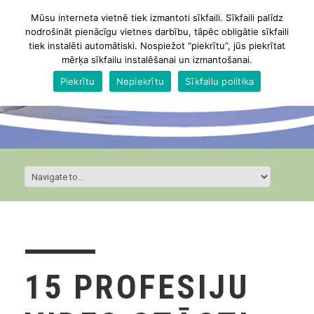
Mūsu interneta vietnē tiek izmantoti sīkfaili. Sīkfaili palīdz
nodrošināt pienācīgu vietnes darbību, tāpēc obligātie sīkfaili
tiek instalēti automātiski. Nospiežot “piekrītu”, jūs piekrītat
mērķa sīkfailu instalēšanai un izmantošanai.
Piekrītu
Nepiekrītu
Sīkfailu politika
15 PROFESIJU