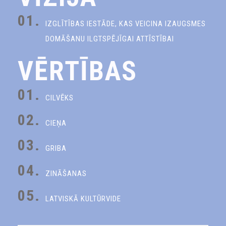
01.
IZGLĪTĪBAS IESTĀDE, KAS VEICINA IZAUGSMES
DOMĀŠANU ILGTSPĒJĪGAI ATTĪSTĪBAI
VĒRTĪBAS
01.
CILVĒKS
02.
CIEŅA
03.
GRIBA
04.
ZINĀŠANAS
05.
LATVISKĀ KULTŪRVIDE