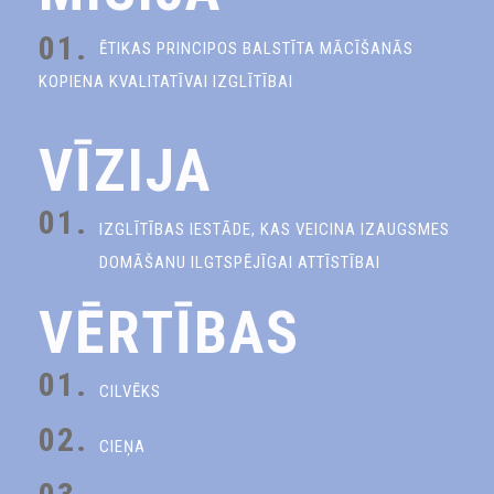
01.
ĒTIKAS PRINCIPOS BALSTĪTA MĀCĪŠANĀS
KOPIENA KVALITATĪVAI IZGLĪTĪBAI
VĪZIJA
01.
IZGLĪTĪBAS IESTĀDE, KAS VEICINA IZAUGSMES
DOMĀŠANU ILGTSPĒJĪGAI ATTĪSTĪBAI
VĒRTĪBAS
01.
CILVĒKS
02.
CIEŅA