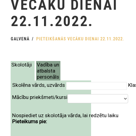
VECĀKU DIENAI
22.11.2022.
GALVENĀ
PIETEIKŠANĀS VECĀKU DIENAI 22.11.2022.
Skolotāji
Vadība un
atbalsta
personāls
Skolēna vārds, uzvārds
Kla
Mācību priekšmeti/kursi
Nospiediet uz skolotāja vārda, lai redzētu laiku
Pieteikums pie: