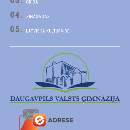
03.
GRIBA
04.
ZINĀŠANAS
05.
LATVISKĀ KULTŪRVIDE