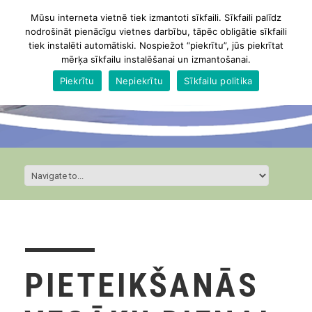
Mūsu interneta vietnē tiek izmantoti sīkfaili. Sīkfaili palīdz
nodrošināt pienācīgu vietnes darbību, tāpēc obligātie sīkfaili
tiek instalēti automātiski. Nospiežot “piekrītu”, jūs piekrītat
mērķa sīkfailu instalēšanai un izmantošanai.
Piekrītu
Nepiekrītu
Sīkfailu politika
PIETEIKŠANĀS