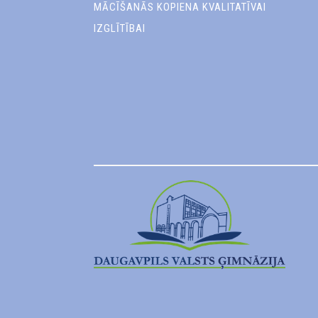
MĀCĪŠANĀS KOPIENA KVALITATĪVAI
IZGLĪTĪBAI