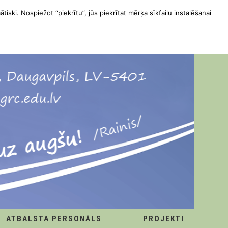
ātiski. Nospiežot “piekrītu”, jūs piekrītat mērķa sīkfailu instalēšanai
ATBALSTA PERSONĀLS
PROJEKTI