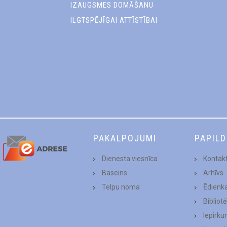
IZAUGSMES DOMĀŠANU
ILGTSPĒJĪGAI ATTĪSTĪBAI
PAKALPOJUMI
PAPIL
Dienesta viesnīca
Kontakt
Baseins
Arhīvs
Telpu noma
Ēdienk
Bibliot
Iepirku