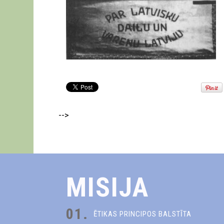
-->
MISIJA
01.
ĒTIKAS PRINCIPOS BALSTĪTA