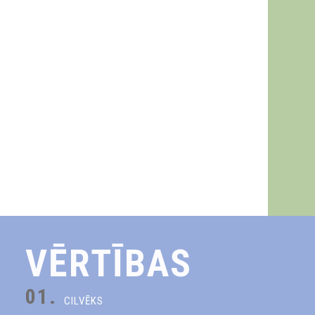
VĒRTĪBAS
01.
CILVĒKS