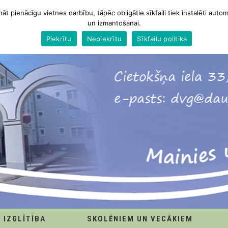
nāt pienācīgu vietnes darbību, tāpēc obligātie sīkfaili tiek instalēti autom
un izmantošanai.
Piekrītu
Nepiekrītu
Sīkfailu politika
IZGLĪTĪBA
SKOLĒNIEM UN VECĀKIEM