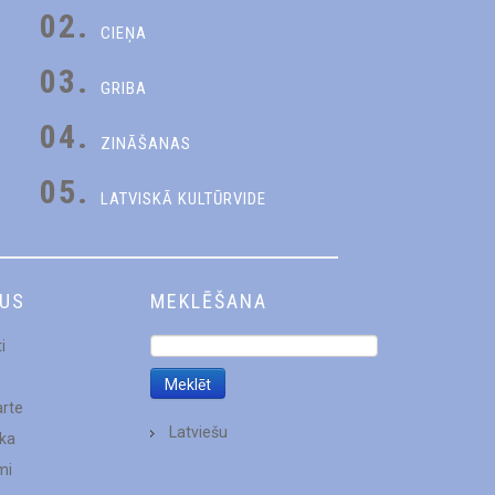
02.
CIEŅA
03.
GRIBA
04.
ZINĀŠANAS
05.
LATVISKĀ KULTŪRVIDE
DUS
MEKLĒŠANA
i
arte
Latviešu
ēka
mi