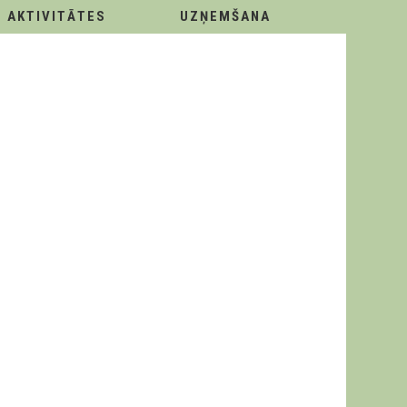
AKTIVITĀTES
UZŅEMŠANA