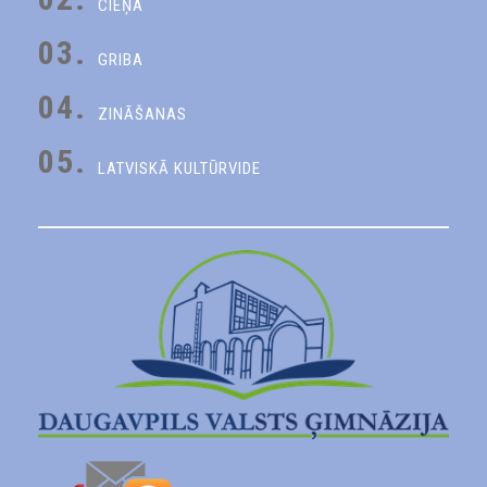
CIEŅA
03.
GRIBA
04.
ZINĀŠANAS
05.
LATVISKĀ KULTŪRVIDE