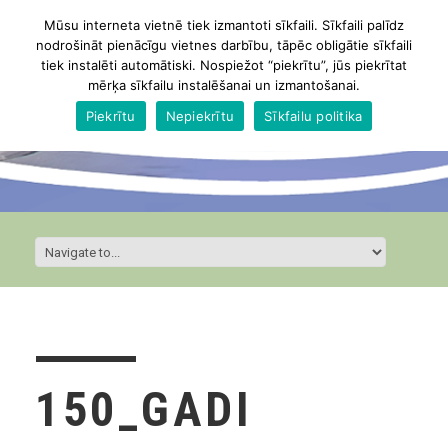
Mūsu interneta vietnē tiek izmantoti sīkfaili. Sīkfaili palīdz
nodrošināt pienācīgu vietnes darbību, tāpēc obligātie sīkfaili
tiek instalēti automātiski. Nospiežot “piekrītu”, jūs piekrītat
mērķa sīkfailu instalēšanai un izmantošanai.
Piekrītu
Nepiekrītu
Sīkfailu politika
150_GADI