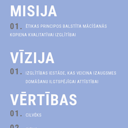
MISIJA
01.
ĒTIKAS PRINCIPOS BALSTĪTA MĀCĪŠANĀS
KOPIENA KVALITATĪVAI IZGLĪTĪBAI
VĪZIJA
01.
IZGLĪTĪBAS IESTĀDE, KAS VEICINA IZAUGSMES
DOMĀŠANU ILGTSPĒJĪGAI ATTĪSTĪBAI
VĒRTĪBAS
01.
CILVĒKS
02.