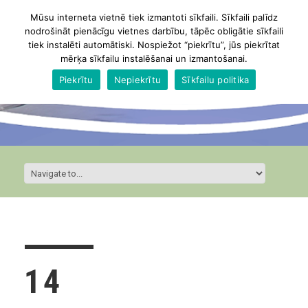
Mūsu interneta vietnē tiek izmantoti sīkfaili. Sīkfaili palīdz
nodrošināt pienācīgu vietnes darbību, tāpēc obligātie sīkfaili
tiek instalēti automātiski. Nospiežot “piekrītu”, jūs piekrītat
mērķa sīkfailu instalēšanai un izmantošanai.
Piekrītu
Nepiekrītu
Sīkfailu politika
14