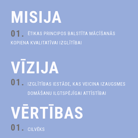
MISIJA
01.
ĒTIKAS PRINCIPOS BALSTĪTA MĀCĪŠANĀS
KOPIENA KVALITATĪVAI IZGLĪTĪBAI
VĪZIJA
01.
IZGLĪTĪBAS IESTĀDE, KAS VEICINA IZAUGSMES
DOMĀŠANU ILGTSPĒJĪGAI ATTĪSTĪBAI
VĒRTĪBAS
01.
CILVĒKS