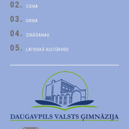
02.
CIEŅA
03.
GRIBA
04.
ZINĀŠANAS
05.
LATVISKĀ KULTŪRVIDE