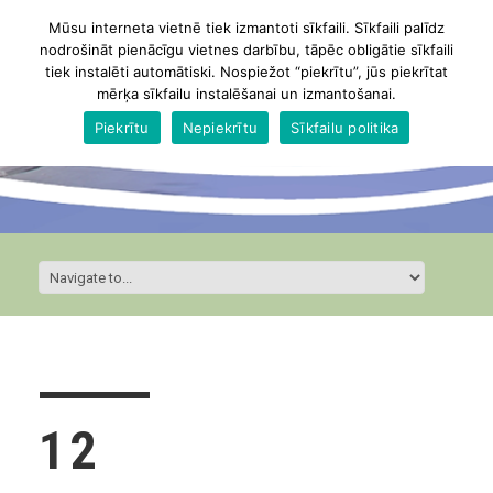
Mūsu interneta vietnē tiek izmantoti sīkfaili. Sīkfaili palīdz
nodrošināt pienācīgu vietnes darbību, tāpēc obligātie sīkfaili
tiek instalēti automātiski. Nospiežot “piekrītu”, jūs piekrītat
mērķa sīkfailu instalēšanai un izmantošanai.
Piekrītu
Nepiekrītu
Sīkfailu politika
12