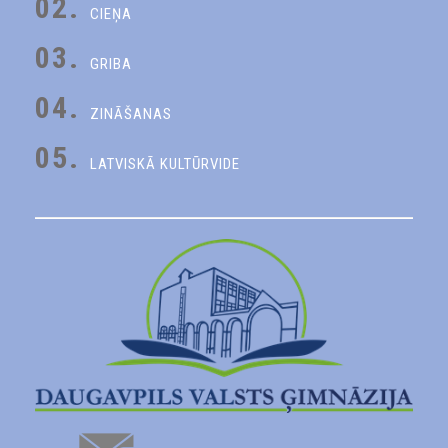
02.
CIEŅA
03.
GRIBA
04.
ZINĀŠANAS
05.
LATVISKĀ KULTŪRVIDE