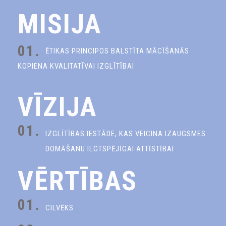
MISIJA
01.
ĒTIKAS PRINCIPOS BALSTĪTA MĀCĪŠANĀS
KOPIENA KVALITATĪVAI IZGLĪTĪBAI
VĪZIJA
01.
IZGLĪTĪBAS IESTĀDE, KAS VEICINA IZAUGSMES
DOMĀŠANU ILGTSPĒJĪGAI ATTĪSTĪBAI
VĒRTĪBAS
01.
CILVĒKS