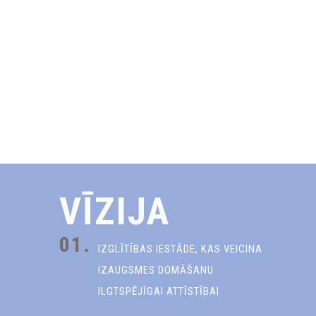
VĪZIJA
01.
IZGLĪTĪBAS IESTĀDE, KAS VEICINA
IZAUGSMES DOMĀŠANU
ILGTSPĒJĪGAI ATTĪSTĪBAI