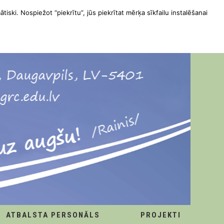
ātiski. Nospiežot “piekrītu”, jūs piekrītat mērķa sīkfailu instalēšanai
ATBALSTA PERSONĀLS
PROJEKTI