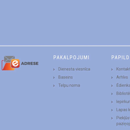
PAKALPOJUMI
PAPIL
Dienesta viesnīca
Kontakt
Baseins
Arhīvs
Telpu noma
Ēdienk
Bibliot
Iepirku
Lapas 
Piekļū
paziņo