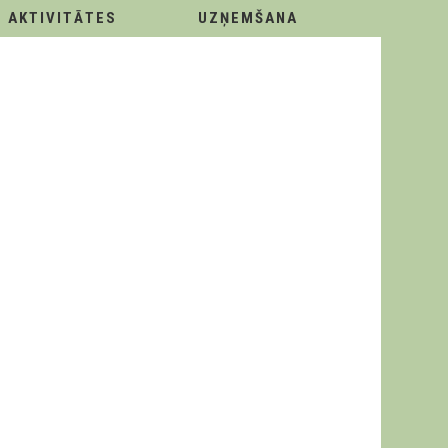
AKTIVITĀTES
UZŅEMŠANA