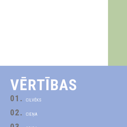
VĒRTĪBAS
01.
CILVĒKS
02.
CIEŅA
03.