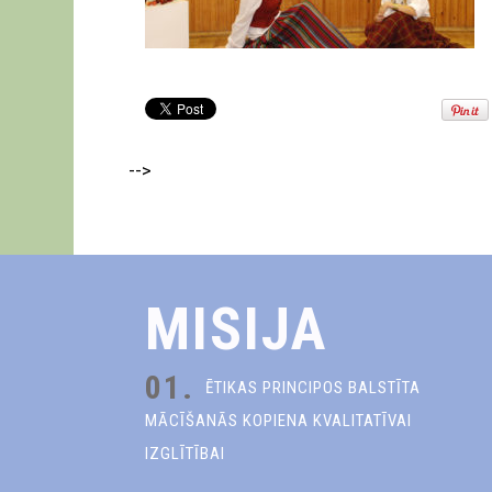
-->
MISIJA
01.
ĒTIKAS PRINCIPOS BALSTĪTA
MĀCĪŠANĀS KOPIENA KVALITATĪVAI
IZGLĪTĪBAI