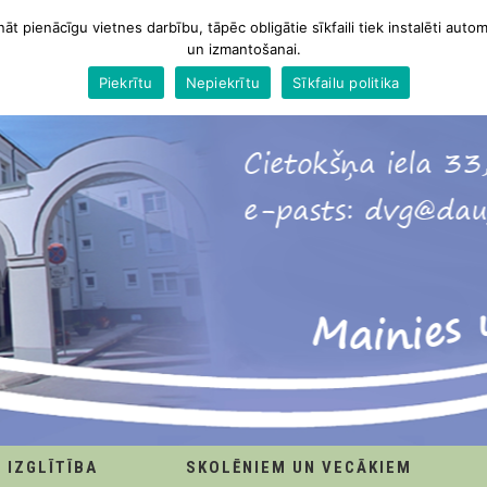
nāt pienācīgu vietnes darbību, tāpēc obligātie sīkfaili tiek instalēti autom
un izmantošanai.
Piekrītu
Nepiekrītu
Sīkfailu politika
IZGLĪTĪBA
SKOLĒNIEM UN VECĀKIEM