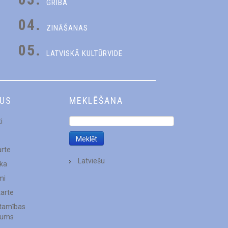
GRIBA
04.
ZINĀŠANAS
05.
LATVISKĀ KULTŪRVIDE
DUS
MEKLĒŠANA
i
arte
Latviešu
ēka
mi
karte
stamības
jums