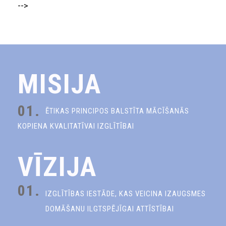
-->
MISIJA
01.
ĒTIKAS PRINCIPOS BALSTĪTA MĀCĪŠANĀS
KOPIENA KVALITATĪVAI IZGLĪTĪBAI
VĪZIJA
01.
IZGLĪTĪBAS IESTĀDE, KAS VEICINA IZAUGSMES
DOMĀŠANU ILGTSPĒJĪGAI ATTĪSTĪBAI