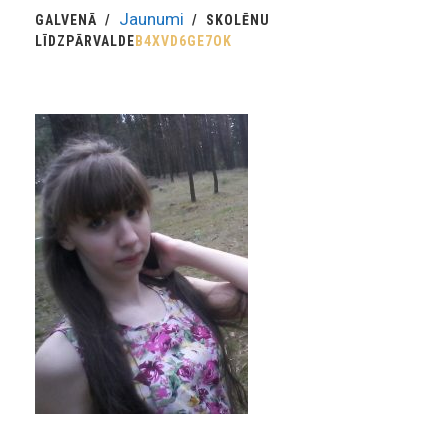
Jaunumi
GALVENĀ
SKOLĒNU
LĪDZPĀRVALDE
B4XVD6GE7OK