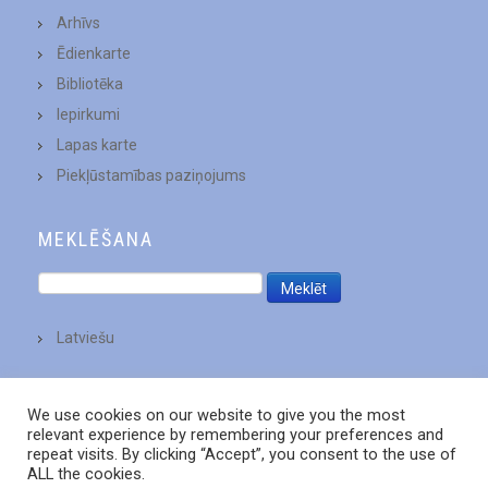
Arhīvs
Ēdienkarte
Bibliotēka
Iepirkumi
Lapas karte
Piekļūstamības paziņojums
MEKLĒŠANA
Latviešu
We use cookies on our website to give you the most
relevant experience by remembering your preferences and
repeat visits. By clicking “Accept”, you consent to the use of
ALL the cookies.