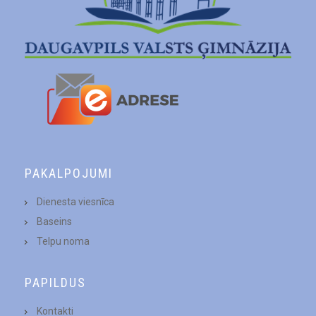
PAKALPOJUMI
Dienesta viesnīca
Baseins
Telpu noma
PAPILDUS
Kontakti