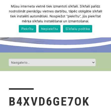
Mūsu interneta vietnē tiek izmantoti sīkfaili. Sīkfaili palīdz
nodrošināt pienācīgu vietnes darbību, tāpēc obligātie sīkfaili
tiek instalēti automātiski. Nospiežot “piekrītu”, jūs piekrītat
mērķa sīkfailu instalēšanai un izmantošanai.
Piekrītu
Nepiekrītu
Sīkfailu politika
B4XVD6GE7OK