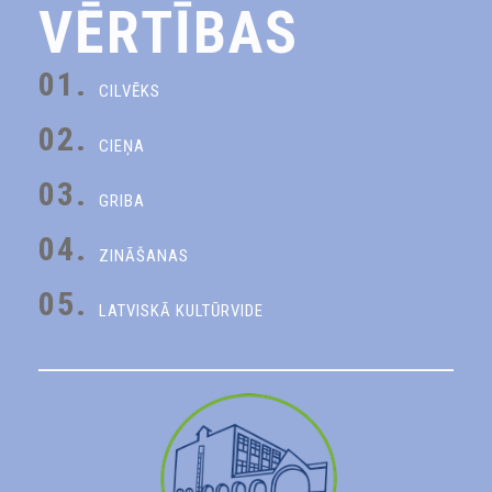
VĒRTĪBAS
01.
CILVĒKS
02.
CIEŅA
03.
GRIBA
04.
ZINĀŠANAS
05.
LATVISKĀ KULTŪRVIDE