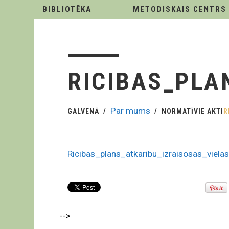
BIBLIOTĒKA
METODISKAIS CENTRS
RICIBAS_PLA
Par mums
GALVENĀ
NORMATĪVIE AKTI
R
Ricibas_plans_atkaribu_izraisosas_viel
-->