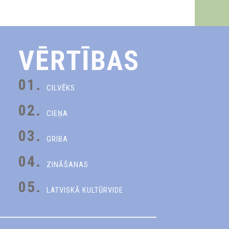
VĒRTĪBAS
01.
CILVĒKS
02.
CIEŅA
03.
GRIBA
04.
ZINĀŠANAS
05.
LATVISKĀ KULTŪRVIDE