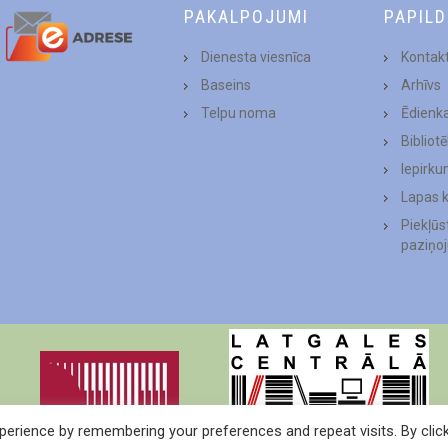
PAKALPOJUMI
PAPIL
Dienesta viesnīca
Kontakt
Baseins
Arhīvs
Telpu noma
Ēdienk
Bibliot
Iepirku
Lapas 
Piekļū
paziņo
erience by remembering your preferences and repeat visits. By clic