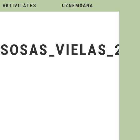
AKTIVITĀTES
UZŅEMŠANA
ISOSAS_VIELAS_202