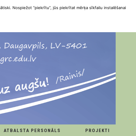
ātiski. Nospiežot “piekrītu”, jūs piekrītat mērķa sīkfailu instalēšanai
ATBALSTA PERSONĀLS
PROJEKTI