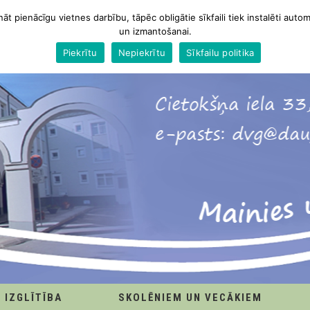
nāt pienācīgu vietnes darbību, tāpēc obligātie sīkfaili tiek instalēti autom
un izmantošanai.
Piekrītu
Nepiekrītu
Sīkfailu politika
IZGLĪTĪBA
SKOLĒNIEM UN VECĀKIEM