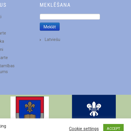
DUS
MEKLĒŠANA
i
arte
Latviešu
ēka
mi
karte
stamības
jums
king
Cookie settings
ACCEPT