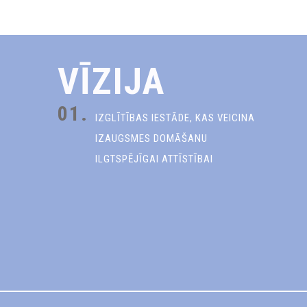
VĪZIJA
01.
IZGLĪTĪBAS IESTĀDE, KAS VEICINA
IZAUGSMES DOMĀŠANU
ILGTSPĒJĪGAI ATTĪSTĪBAI