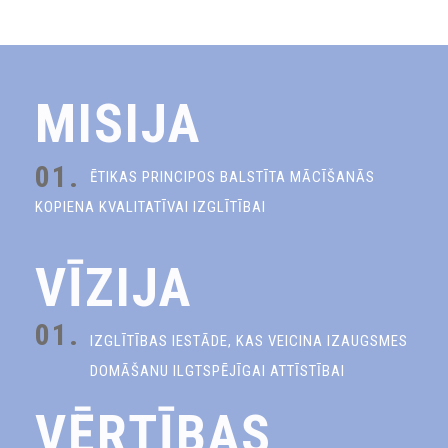
MISIJA
01.
ĒTIKAS PRINCIPOS BALSTĪTA MĀCĪŠANĀS
KOPIENA KVALITATĪVAI IZGLĪTĪBAI
VĪZIJA
01.
IZGLĪTĪBAS IESTĀDE, KAS VEICINA IZAUGSMES
DOMĀŠANU ILGTSPĒJĪGAI ATTĪSTĪBAI
VĒRTĪBAS