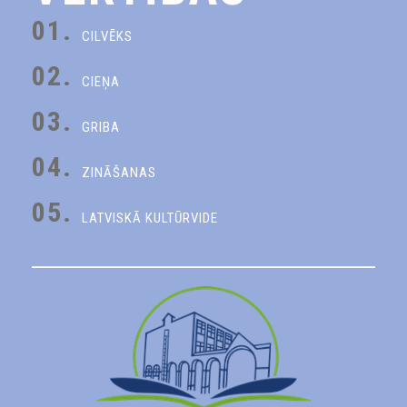
01.
CILVĒKS
02.
CIEŅA
03.
GRIBA
04.
ZINĀŠANAS
05.
LATVISKĀ KULTŪRVIDE