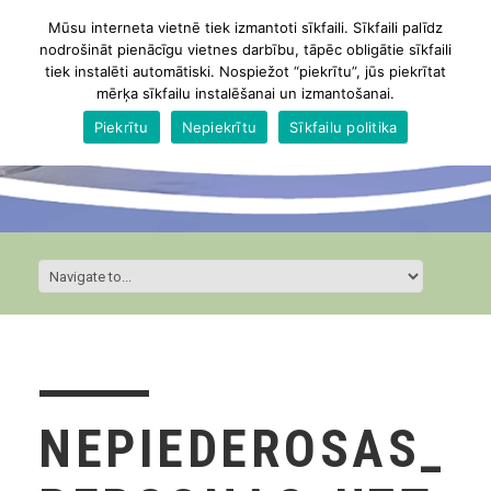
Mūsu interneta vietnē tiek izmantoti sīkfaili. Sīkfaili palīdz
nodrošināt pienācīgu vietnes darbību, tāpēc obligātie sīkfaili
tiek instalēti automātiski. Nospiežot “piekrītu”, jūs piekrītat
mērķa sīkfailu instalēšanai un izmantošanai.
Piekrītu
Nepiekrītu
Sīkfailu politika
NEPIEDEROSAS_