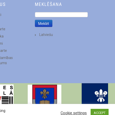
DUS
MEKLĒŠANA
i
arte
Latviešu
ēka
mi
karte
stamības
jums
king
Cookie settings
ACCEPT