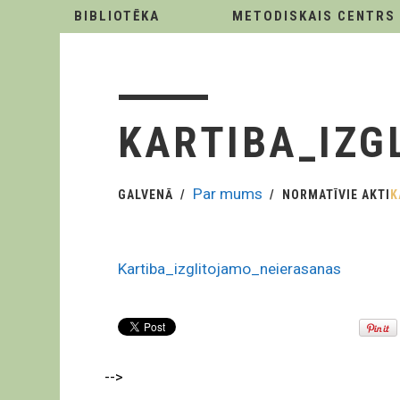
BIBLIOTĒKA
METODISKAIS CENTRS
KARTIBA_IZG
Par mums
GALVENĀ
NORMATĪVIE AKTI
K
Kartiba_izglitojamo_neierasanas
-->