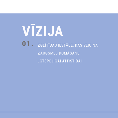
VĪZIJA
01.
IZGLĪTĪBAS IESTĀDE, KAS VEICINA
IZAUGSMES DOMĀŠANU
ILGTSPĒJĪGAI ATTĪSTĪBAI