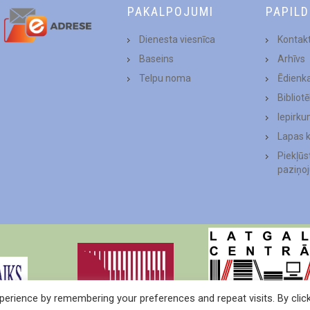
PAKALPOJUMI
PAPIL
Dienesta viesnīca
Kontakt
Baseins
Arhīvs
Telpu noma
Ēdienk
Bibliot
Iepirku
Lapas 
Piekļū
paziņo
erience by remembering your preferences and repeat visits. By clic