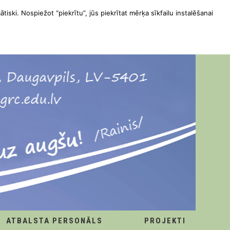
ātiski. Nospiežot “piekrītu”, jūs piekrītat mērķa sīkfailu instalēšanai
ATBALSTA PERSONĀLS
PROJEKTI