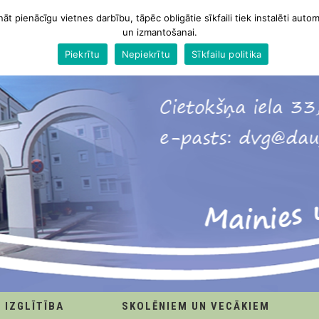
nāt pienācīgu vietnes darbību, tāpēc obligātie sīkfaili tiek instalēti autom
un izmantošanai.
Piekrītu
Nepiekrītu
Sīkfailu politika
IZGLĪTĪBA
SKOLĒNIEM UN VECĀKIEM