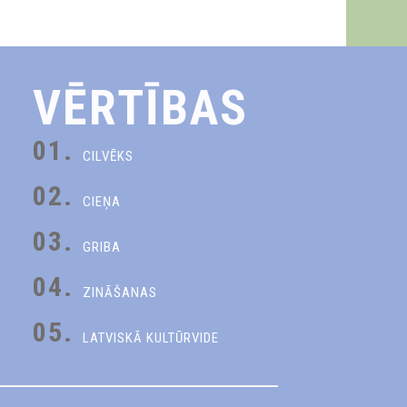
VĒRTĪBAS
01.
CILVĒKS
02.
CIEŅA
03.
GRIBA
04.
ZINĀŠANAS
05.
LATVISKĀ KULTŪRVIDE