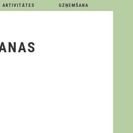
AKTIVITĀTES
UZŅEMŠANA
SANAS