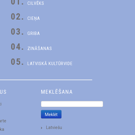
01.
CILVĒKS
02.
CIEŅA
03.
GRIBA
04.
ZINĀŠANAS
05.
LATVISKĀ KULTŪRVIDE
DUS
MEKLĒŠANA
i
arte
Latviešu
ēka