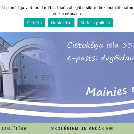
nāt pienācīgu vietnes darbību, tāpēc obligātie sīkfaili tiek instalēti autom
un izmantošanai.
Piekrītu
Nepiekrītu
Sīkfailu politika
IZGLĪTĪBA
SKOLĒNIEM UN VECĀKIEM