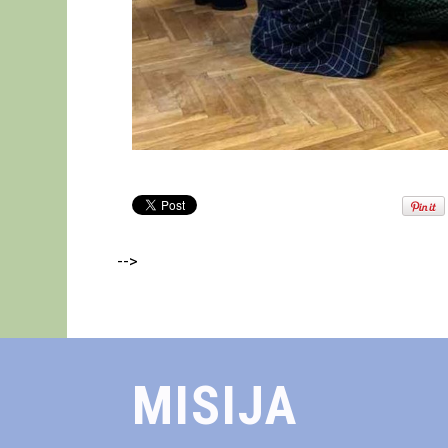
-->
MISIJA