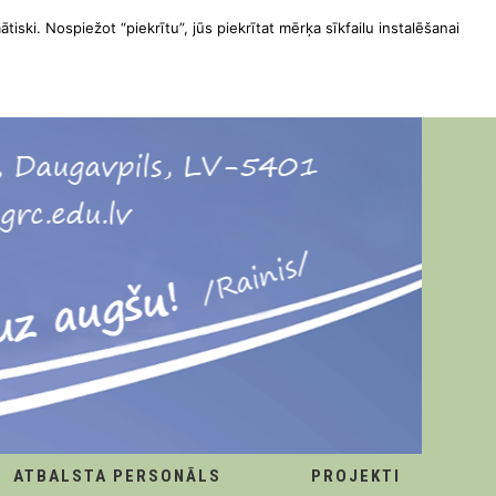
ātiski. Nospiežot “piekrītu”, jūs piekrītat mērķa sīkfailu instalēšanai
ATBALSTA PERSONĀLS
PROJEKTI