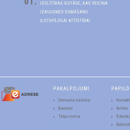
01.
IZGLĪTĪBAS IESTĀDE, KAS VEICINA
IZAUGSMES DOMĀŠANU
ILGTSPĒJĪGAI ATTĪSTĪBAI
PAKALPOJUMI
PAPIL
Dienesta viesnīca
Kontakt
Baseins
Arhīvs
Telpu noma
Ēdienk
Bibliot