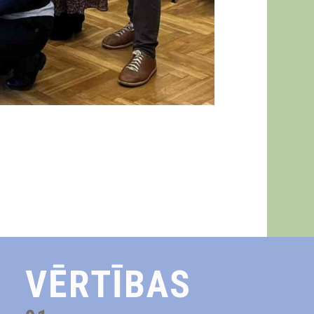
VĒRTĪBAS