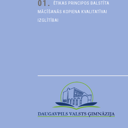
01.
ĒTIKAS PRINCIPOS BALSTĪTA
MĀCĪŠANĀS KOPIENA KVALITATĪVAI
IZGLĪTĪBAI