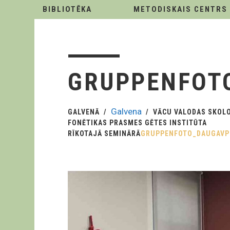
BIBLIOTĒKA
METODISKAIS CENTRS
GRUPPENFOTO
Galvena
GALVENĀ
VĀCU VALODAS SKOLO
FONĒTIKAS PRASMES GĒTES INSTITŪTA
RĪKOTAJĀ SEMINĀRĀ
GRUPPENFOTO_DAUGAVPI