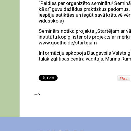
“Paldies par organizēto semināru! Seminārs 
kā arī guvu dažādus praktiskus padomus, k
iespēju satikties un iegūt savā krātuvē 
vidusskola)
Seminārs notika projekta „Startējam ar vāc
institūtu kopīgi īstenots projekts ar mērķi
www.goethe.de/startejam
Informāciju apkopoja Daugavpils Valsts ģ
tālākizglītības centra vadītāja, Marina Ru
-->