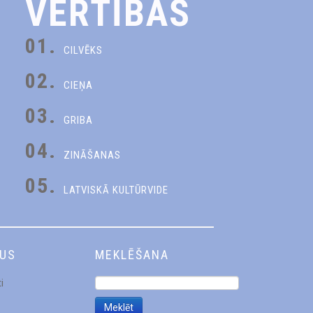
VĒRTĪBAS
01.
CILVĒKS
02.
CIEŅA
03.
GRIBA
04.
ZINĀŠANAS
05.
LATVISKĀ KULTŪRVIDE
DUS
MEKLĒŠANA
i