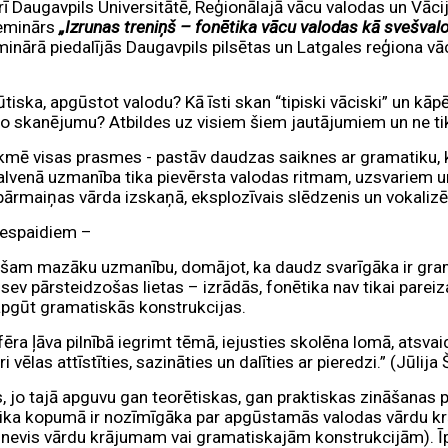
ī Daugavpils Universitātē, Reģionālajā vācu valodas un Vācij
seminārs
„Izrunas treniņš – fonētika vācu valodas kā svešval
inārā piedalījās Daugavpils pilsētas un Latgales reģiona vāc
ūtiska, apgūstot valodu? Kā īsti skan “tipiski vāciski” un kāpē
ko skanējumu? Atbildes uz visiem šiem jautājumiem un ne t
ietekmē visas prasmes - pastāv daudzas saiknes ar gramatiku, 
alvenā uzmanība tika pievērsta valodas ritmam, uzsvariem u
ārmaiņas vārda izskaņā, eksplozīvais slēdzenis un vokalizēt
iespaidiem –
šam mazāku uzmanību, domājot, ka daudz svarīgāka ir grama
ev pārsteidzošas lietas – izrādās, fonētika nav tikai pareiza
 apgūt gramatiskās konstrukcijas.
ra ļāva pilnībā iegrimt tēmā, iejusties skolēna lomā, atsvai
 vēlas attīstīties, sazināties un dalīties ar pieredzi.” (Jūlij
, jo tajā apguvu gan teorētiskas, gan praktiskas zināšanas
nētika kopumā ir nozīmīgāka par apgūstamās valodas vārdu k
nevis vārdu krājumam vai gramatiskajām konstrukcijām). Īpa