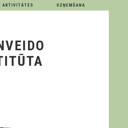
AKTIVITĀTES
UZŅEMŠANA
NVEIDO
TITŪTA