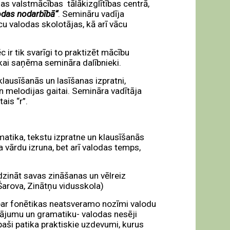
as valstmācības tālākizglītības centrā,
odas nodarbībā“
. Semināru vadīja
u valodas skolotājas, kā arī vācu
c ir tik svarīgi to praktizēt mācību
ikai saņēma semināra dalībnieki.
klausīšanās un lasīšanas izpratni,
n melodijas gaitai. Semināra vadītāja
ais “r”.
tika, tekstu izpratne un klausīšanās
 vārdu izruna, bet arī valodas temps,
dzināt savas zināšanas un vēlreiz
a Šarova, Zinātņu vidusskola)
 par fonētikas neatsveramo nozīmi valodu
rājumu un gramatiku- valodas nesēji
ši patika praktiskie uzdevumi, kurus