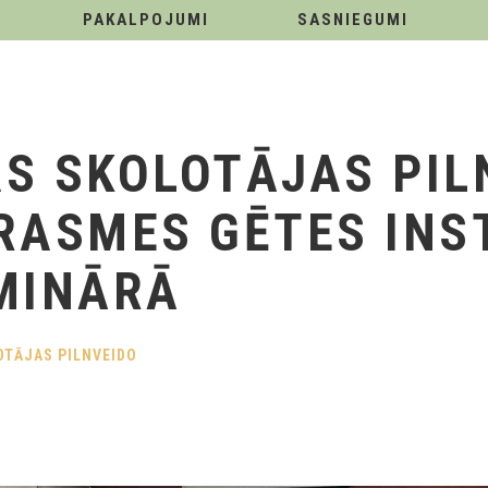
PAKALPOJUMI
SASNIEGUMI
S SKOLOTĀJAS PIL
RASMES GĒTES INS
MINĀRĀ
OTĀJAS PILNVEIDO