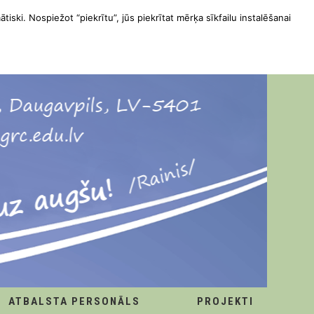
ātiski. Nospiežot “piekrītu”, jūs piekrītat mērķa sīkfailu instalēšanai
ATBALSTA PERSONĀLS
PROJEKTI