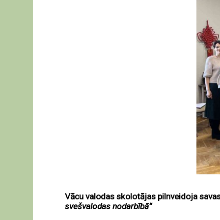
Vācu valodas skolotājas pilnveidoja sava
svešvalodas nodarbībā“