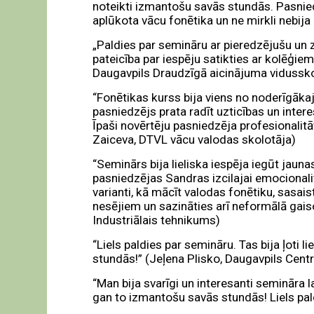
noteikti izmantošu savās stundās. Pasniedz
aplūkota vācu fonētika un ne mirkli nebija 
„Paldies par semināru ar pieredzējušu un z
pateicība par iespēju satikties ar kolēģiem 
Daugavpils Draudzīgā aicinājuma vidussk
“Fonētikas kurss bija viens no noderīgākaj
pasniedzējs prata radīt uzticības un intere
Īpaši novērtēju pasniedzēja profesionalitāt
Zaiceva, DTVL vācu valodas skolotāja)
“Seminārs bija lieliska iespēja iegūt jau
pasniedzējas Sandras izcilajai emocionalitā
varianti, kā mācīt valodas fonētiku, sasais
nesējiem un sazināties arī neformālā gaiso
Industriālais tehnikums)
“Liels paldies par semināru. Tas bija ļoti
stundās!” (Jeļena Plisko, Daugavpils Cent
“Man bija svarīgi un interesanti semināra 
gan to izmantošu savās stundās! Liels pa