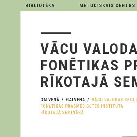
BIBLIOTĒKA
METODISKAIS CENTRS
VĀCU VALODA
FONĒTIKAS P
RĪKOTAJĀ SE
GALVENĀ
GALVENA
VĀCU VALODAS SKOL
FONĒTIKAS PRASMES GĒTES INSTITŪTA
RĪKOTAJĀ SEMINĀRĀ