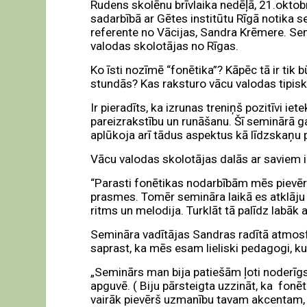
Rudens skolēnu brīvlaika nedēļā, 21.oktobr
sadarbībā ar Gētes institūtu Rīgā notika 
referente no Vācijas, Sandra Krēmere. Sem
valodas skolotājas no Rīgas.
Ko īsti nozīmē “fonētika”? Kāpēc tā ir tik b
stundās? Kas raksturo vācu valodas tipis
Ir pieradīts, ka izrunas treniņš pozitīvi 
pareizrakstību un runāšanu. Šī seminārā g
aplūkoja arī tādus aspektus kā līdzskaņu p
Vācu valodas skolotājas dalās ar saviem 
“Parasti fonētikas nodarbībām mēs pievēr
prasmes. Tomēr semināra laikā es atklāju s
ritms un melodija. Turklāt tā palīdz labāk
Semināra vadītājas Sandras radītā atmosfē
saprast, ka mēs esam lieliski pedagogi, kuri
„Seminārs man bija patiešām ļoti noderīgs
apguvē. ( Biju pārsteigta uzzināt, ka fo
vairāk pievērš uzmanību tavam akcentam, 