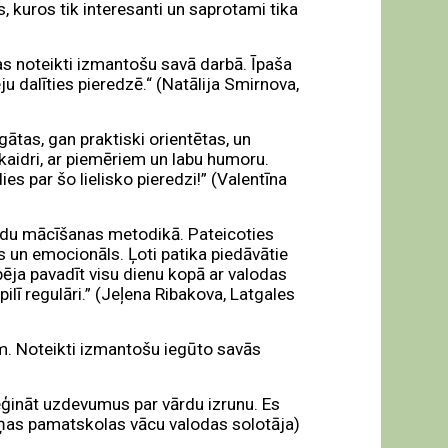
, kuros tik interesanti un saprotami tika
as noteikti izmantošu savā darbā. Īpaša
ju dalīties pieredzē.“ (Natālija Smirnova,
ātas, gan praktiski orientētas, un
skaidri, ar piemēriem un labu humoru.
es par šo lielisko pieredzi!” (Valentīna
lodu mācīšanas metodikā. Pateicoties
vs un emocionāls. Ļoti patika piedāvātie
spēja pavadīt visu dienu kopā ar valodas
lī regulāri.” (Jeļena Ribakova, Latgales
am. Noteikti izmantošu iegūto savās
mēģināt uzdevumus par vārdu izrunu. Es
aņas pamatskolas vācu valodas solotāja)