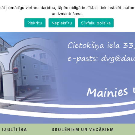
nāt pienācīgu vietnes darbību, tāpēc obligātie sīkfaili tiek instalēti autom
un izmantošanai.
Piekrītu
Nepiekrītu
Sīkfailu politika
IZGLĪTĪBA
SKOLĒNIEM UN VECĀKIEM