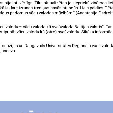
bija ļoti vērtīgs. Tika aktualizētas jau iepriekš zināmas liet
ā iekļaut izrunas treniņus savās stundās. Liels paldies Gēt
vērtīgus padomus vācu valodas mācībām.“ (Anastasija Gedroi
u valodu – vācu valoda kā svešvaloda Baltijas valstīs“. Tas i
 stiprināt vācu valodu kā (otro) svešvalodu. Sīkāku informāci
imnāzijas un Daugavpils Universitātes Reģionālā vācu valod
mjanceva.