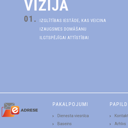
VĪZIJA
01.
IZGLĪTĪBAS IESTĀDE, KAS VEICINA
IZAUGSMES DOMĀŠANU
ILGTSPĒJĪGAI ATTĪSTĪBAI
PAKALPOJUMI
PAPIL
Dienesta viesnīca
Kontakt
Baseins
Arhīvs