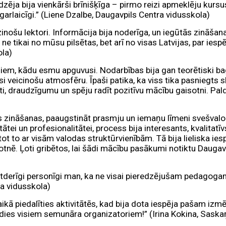
ēja bija vienkārši brīnišķīga – pirmo reizi apmeklēju kursus
garlaicīgi.” (Liene Dzalbe, Daugavpils Centra vidusskola)
inošu lektori. Informācija bija noderīga, un iegūtās zināšan
ne tikai no mūsu pilsētas, bet arī no visas Latvijas, par iespē
ola)
iem, kādu esmu apguvusi. Nodarbības bija gan teorētiski bag
si veicinošu atmosfēru. Īpaši patika, ka viss tika pasniegts 
i, draudzīgumu un spēju radīt pozitīvu mācību gaisotni. Paldi
nas zināšanas, paaugstināt prasmju un iemaņu līmeni svešva
tei un profesionalitātei, process bija interesants, kvalitatī
tot to ar visām valodas struktūrvienībām. Tā bija lieliska ie
tnē. Ļoti gribētos, lai šādi mācību pasākumi notiktu Daugavpi
 lietderīgi personīgi man, ka ne visai pieredzējušam pedagog
ra vidusskola)
laikā piedalīties aktivitātēs, kad bija dota iespēja pašam iz
ldies visiem semunāra organizatoriem!” (Irina Kokina, Sask