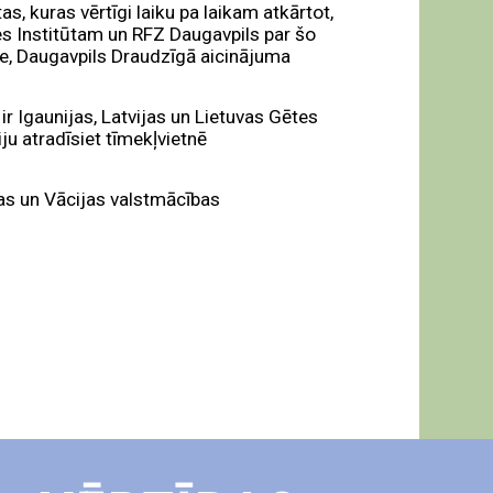
as, kuras vērtīgi laiku pa laikam atkārtot,
es Institūtam un RFZ Daugavpils par šo
te, Daugavpils Draudzīgā aicinājuma
r Igaunijas, Latvijas un Lietuvas Gētes
ju atradīsiet tīmekļvietnē
as un Vācijas valstmācības