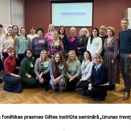
s fonētikas prasmes Gētes institūta seminārā
„Izrunas treni