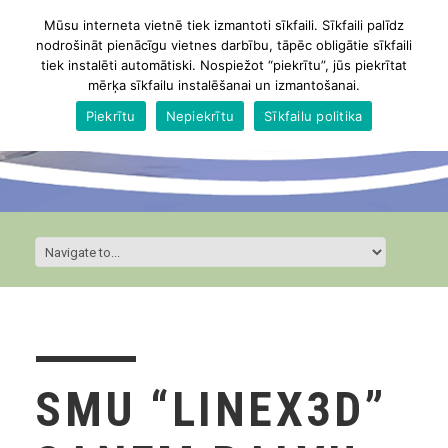
Mūsu interneta vietnē tiek izmantoti sīkfaili. Sīkfaili palīdz
nodrošināt pienācīgu vietnes darbību, tāpēc obligātie sīkfaili
tiek instalēti automātiski. Nospiežot “piekrītu”, jūs piekrītat
mērķa sīkfailu instalēšanai un izmantošanai.
Piekrītu
Nepiekrītu
Sīkfailu politika
SMU “LINEX3D”