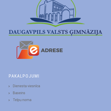
PAKALPOJUMI
Dienesta viesnīca
Baseins
Telpu noma