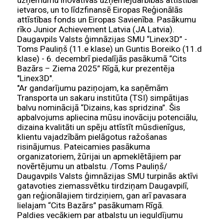
uzņēmumu inovatīvas uzņēmējdarbības attīstībai”
ietvaros, un to līdzfinansē Eiropas Reģionālās
attīstības fonds un Eiropas Savienība. Pasākumu
rīko Junior Achievement Latvia (JA Latvia).
Daugavpils Valsts ģimnāzijas SMU “Linex3D” -
Toms Pauliņš (11.e klase) un Guntis Boreiko (11.d
klase) - 6. decembrī piedalījās pasākumā “Cits
Bazārs – Ziema 2025” Rīgā, kur prezentēja
"Linex3D".
"Ar gandarījumu paziņojam, ka saņēmām
Transporta un sakaru institūta (TSI) simpātijas
balvu nominācijā “Dizains, kas spridzina”. Šis
apbalvojums apliecina mūsu inovāciju potenciālu,
dizaina kvalitāti un spēju attīstīt mūsdienīgus,
klientu vajadzībām pielāgotus ražošanas
risinājumus. Pateicamies pasākuma
organizatoriem, žūrijai un apmeklētājiem par
novērtējumu un atbalstu. /Toms Pauliņš/
Daugavpils Valsts ģimnāzijas SMU turpinās aktīvi
gatavoties ziemassvētku tirdziņam Daugavpilī,
gan reģionālajiem tirdziņiem, gan arī pavasara
lielajam “Cits Bazārs” pasākumam Rīgā.
Paldies vecākiem par atbalstu un ieguldījumu