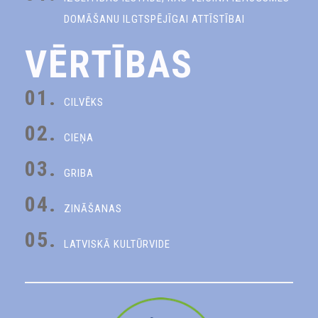
DOMĀŠANU ILGTSPĒJĪGAI ATTĪSTĪBAI
VĒRTĪBAS
01.
CILVĒKS
02.
CIEŅA
03.
GRIBA
04.
ZINĀŠANAS
05.
LATVISKĀ KULTŪRVIDE