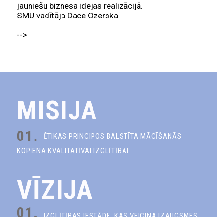
jauniešu biznesa idejas realizācijā.
SMU vadītāja Dace Ozerska
-->
MISIJA
01.
ĒTIKAS PRINCIPOS BALSTĪTA MĀCĪŠANĀS
KOPIENA KVALITATĪVAI IZGLĪTĪBAI
VĪZIJA
01.
IZGLĪTĪBAS IESTĀDE, KAS VEICINA IZAUGSMES