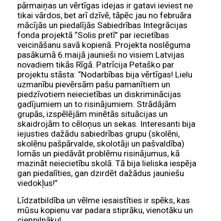
pārmaiņas un vērtīgas idejas ir gatavi ieviest ne
tikai vārdos, bet arī dzīvē, tāpēc jau no februāra
mācījās un piedalījās Sabiedrības Integrācijas
fonda projektā “Solis pretī” par iecietības
veicināšanu savā kopienā. Projekta noslēguma
pasākumā 6.maijā jaunieši no visiem Latvijas
novadiem tikās Rīgā. Patrīcija Petaško par
projektu stāsta: “Nodarbības bija vērtīgas! Lielu
uzmanību pievērsām pašu pamanītiem un
piedzīvotiem neiecietības un diskriminācijas
gadījumiem un to risinājumiem. Strādājām
grupās, izspēlējām minētās situācijas un
skaidrojām to cēloņus un sekas. Interesanti bija
iejusties dažādu sabiedrības grupu (skolēni,
skolēnu pašpārvalde, skolotāji un pašvaldība)
lomās un piedāvāt problēmu risinājumus, kā
mazināt neiecietību skolā. Tā bija lieliska iespēja
gan piedalīties, gan dzirdēt dažādus jauniešu
viedokļus!”
Līdzatbildība un vēlme iesaistīties ir spēks, kas
mūsu kopienu var padara stiprāku, vienotāku un
cieņpilnāku!