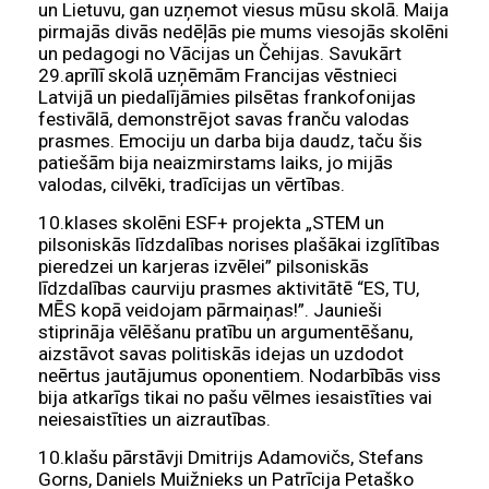
un Lietuvu, gan uzņemot viesus mūsu skolā. Maija
pirmajās divās nedēļās pie mums viesojās skolēni
un pedagogi no Vācijas un Čehijas. Savukārt
29.aprīlī skolā uzņēmām Francijas vēstnieci
Latvijā un piedalījāmies pilsētas frankofonijas
festivālā, demonstrējot savas franču valodas
prasmes. Emociju un darba bija daudz, taču šis
patiešām bija neaizmirstams laiks, jo mijās
valodas, cilvēki, tradīcijas un vērtības.
10.klases skolēni ESF+ projekta „STEM un
pilsoniskās līdzdalības norises plašākai izglītības
pieredzei un karjeras izvēlei” pilsoniskās
līdzdalības caurviju prasmes aktivitātē “ES, TU,
MĒS kopā veidojam pārmaiņas!”. Jaunieši
stiprināja vēlēšanu pratību un argumentēšanu,
aizstāvot savas politiskās idejas un uzdodot
neērtus jautājumus oponentiem. Nodarbībās viss
bija atkarīgs tikai no pašu vēlmes iesaistīties vai
neiesaistīties un aizrautības.
10.klašu pārstāvji Dmitrijs Adamovičs, Stefans
Gorns, Daniels Muižnieks un Patrīcija Petaško