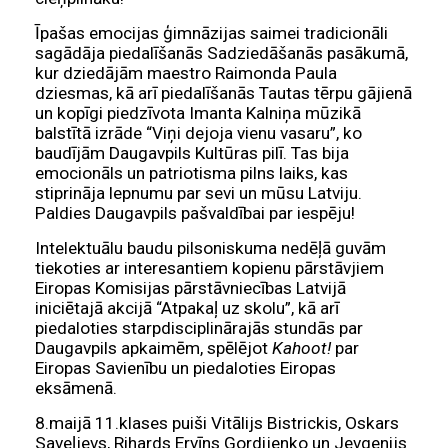
Īpašas emocijas ģimnāzijas saimei tradicionāli
sagādāja piedalīšanās Sadziedāšanās pasākumā,
kur dziedājām maestro Raimonda Paula
dziesmas, kā arī piedalīšanās Tautas tērpu gājienā
un kopīgi piedzīvota Imanta Kalniņa mūzikā
balstītā izrāde “Viņi dejoja vienu vasaru”, ko
baudījām Daugavpils Kultūras pilī. Tas bija
emocionāls un patriotisma pilns laiks, kas
stiprināja lepnumu par sevi un mūsu Latviju.
Paldies Daugavpils pašvaldībai par iespēju!
Intelektuālu baudu pilsoniskuma nedēļā guvām
tiekoties ar interesantiem kopienu pārstāvjiem
Eiropas Komisijas pārstāvniecības Latvijā
iniciētajā akcijā “Atpakaļ uz skolu”, kā arī
piedaloties starpdisciplinārajās stundās par
Daugavpils apkaimēm, spēlējot
Kahoot!
par
Eiropas Savienību un piedaloties Eiropas
eksāmenā.
8.maijā 11.klases puiši Vitālijs Bistrickis, Oskars
Saveļjevs, Rihards Ervīns Gordijenko un Jevgenijs