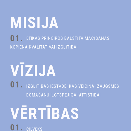
MISIJA
01.
ĒTIKAS PRINCIPOS BALSTĪTA MĀCĪŠANĀS
KOPIENA KVALITATĪVAI IZGLĪTĪBAI
VĪZIJA
01.
IZGLĪTĪBAS IESTĀDE, KAS VEICINA IZAUGSMES
DOMĀŠANU ILGTSPĒJĪGAI ATTĪSTĪBAI
VĒRTĪBAS
01.
CILVĒKS