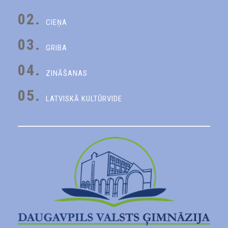
02.
CIEŅA
03.
GRIBA
04.
ZINĀŠANAS
05.
LATVISKĀ KULTŪRVIDE