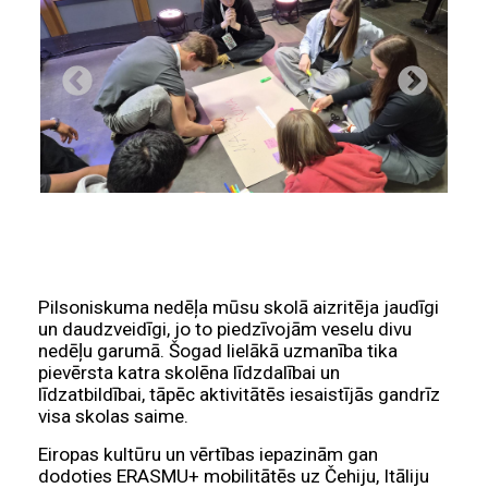
Pilsoniskuma nedēļa mūsu skolā aizritēja jaudīgi
un daudzveidīgi, jo to piedzīvojām veselu divu
nedēļu garumā. Šogad lielākā uzmanība tika
pievērsta katra skolēna līdzdalībai un
līdzatbildībai, tāpēc aktivitātēs iesaistījās gandrīz
visa skolas saime.
Eiropas kultūru un vērtības iepazinām gan
dodoties ERASMU+ mobilitātēs uz Čehiju, Itāliju