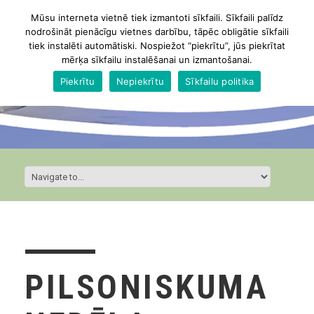
Mūsu interneta vietnē tiek izmantoti sīkfaili. Sīkfaili palīdz
nodrošināt pienācīgu vietnes darbību, tāpēc obligātie sīkfaili
tiek instalēti automātiski. Nospiežot “piekrītu”, jūs piekrītat
mērķa sīkfailu instalēšanai un izmantošanai.
Piekrītu
Nepiekrītu
Sīkfailu politika
PILSONISKUMA