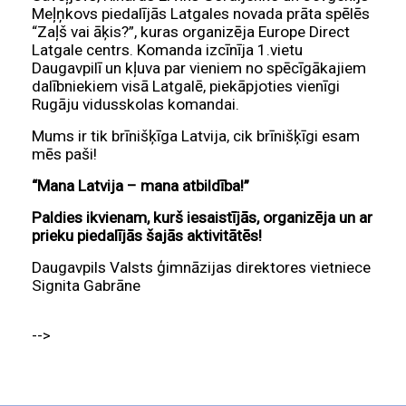
Meļņkovs piedalījās Latgales novada prāta spēlēs
“Zaļš vai āķis?”, kuras organizēja Europe Direct
Latgale centrs. Komanda izcīnīja 1.vietu
Daugavpilī un kļuva par vieniem no spēcīgākajiem
dalībniekiem visā Latgalē, piekāpjoties vienīgi
Rugāju vidusskolas komandai.
Mums ir tik brīnišķīga Latvija, cik brīnišķīgi esam
mēs paši!
“Mana Latvija – mana atbildība!”
Paldies ikvienam, kurš iesaistījās, organizēja un ar
prieku piedalījās šajās aktivitātēs!
Daugavpils Valsts ģimnāzijas direktores vietniece
Signita Gabrāne
-->